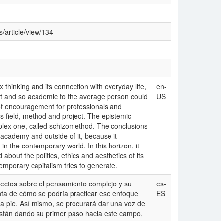
s/article/view/134
 thinking and its connection with everyday life,
en-
ant and so academic to the average person could
US
e of encouragement for professionals and
is field, method and project. The epistemic
mplex one, called schizomethod. The conclusions
 academy and outside of it, because it
 in the contemporary world. In this horizon, it
 about the politics, ethics and aesthetics of its
ntemporary capitalism tries to generate.
pectos sobre el pensamiento complejo y su
es-
enta de cómo se podría practicar ese enfoque
ES
 a pie. Así mismo, se procurará dar una voz de
 están dando su primer paso hacia este campo,