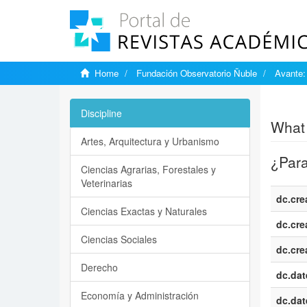
Home
Fundación Observatorio Ñuble
Avante:
Show si
Discipline
What 
Artes, Arquitectura y Urbanismo
¿Para
Ciencias Agrarias, Forestales y
Veterinarias
dc.cre
Ciencias Exactas y Naturales
dc.cre
Ciencias Sociales
dc.cre
Derecho
dc.dat
Economía y Administración
dc.dat