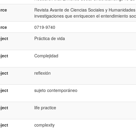
rce
Revista Avante de Ciencias Sociales y Humanidades ;
investigaciones que enriquecen el entendimiento soc
rce
0719-9740
ject
Práctica de vida
ject
Complejidad
ject
reflexión
ject
sujeto contemporáneo
ject
life practice
ject
complexity