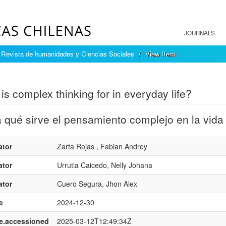
JOURNALS
 Revista de humanidades y Ciencias Sociales
View Item
mple item record
is complex thinking for in everyday life?
 qué sirve el pensamiento complejo en la vida
ator
Zarta Rojas , Fabian Andrey
ator
Urrutia Caicedo, Nelly Johana
ator
Cuero Segura, Jhon Alex
e
2024-12-30
e.accessioned
2025-03-12T12:49:34Z