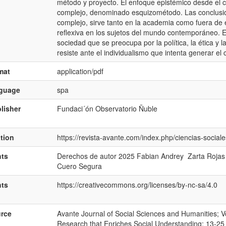
método y proyecto. El enfoque epistémico desde el c
complejo, denominado esquizométodo. Las conclusion
complejo, sirve tanto en la academia como fuera de e
reflexiva en los sujetos del mundo contemporáneo. E
sociedad que se preocupa por la política, la ética y 
resiste ante el individualismo que intenta generar e
mat
application/pdf
nguage
spa
lisher
Fundaci´ón Observatorio Ñuble
ation
https://revista-avante.com/index.php/ciencias-sociale
hts
Derechos de autor 2025 Fabian Andrey Zarta Rojas ,
Cuero Segura
hts
https://creativecommons.org/licenses/by-nc-sa/4.0
rce
Avante Journal of Social Sciences and Humanities; Vol
Research that Enriches Social Understanding; 13-25