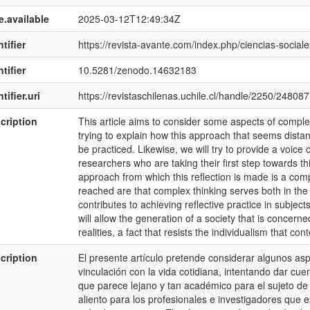
e.available
2025-03-12T12:49:34Z
tifier
https://revista-avante.com/index.php/ciencias-sociale
tifier
10.5281/zenodo.14632183
tifier.uri
https://revistaschilenas.uchile.cl/handle/2250/248087
cription
This article aims to consider some aspects of complex
trying to explain how this approach that seems dist
be practiced. Likewise, we will try to provide a voic
researchers who are taking their first step towards th
approach from which this reflection is made is a co
reached are that complex thinking serves both in the
contributes to achieving reflective practice in subjects
will allow the generation of a society that is concerned
realities, a fact that resists the individualism that co
cription
El presente artículo pretende considerar algunos as
vinculación con la vida cotidiana, intentando dar cu
que parece lejano y tan académico para el sujeto de
aliento para los profesionales e investigadores que