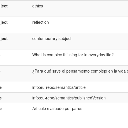
ject
ethics
ject
reflection
ject
contemporary subject
e
What is complex thinking for in everyday life?
e
¿Para qué sirve el pensamiento complejo en la vida 
e
info:eu-repo/semantics/article
e
info:eu-repo/semantics/publishedVersion
e
Artículo evaluado por pares