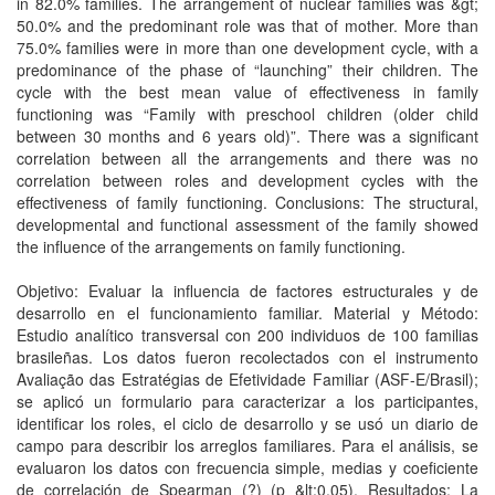
in 82.0% families. The arrangement of nuclear families was &gt;
50.0% and the predominant role was that of mother. More than
75.0% families were in more than one development cycle, with a
predominance of the phase of “launching” their children. The
cycle with the best mean value of effectiveness in family
functioning was “Family with preschool children (older child
between 30 months and 6 years old)”. There was a significant
correlation between all the arrangements and there was no
correlation between roles and development cycles with the
effectiveness of family functioning. Conclusions: The structural,
developmental and functional assessment of the family showed
the influence of the arrangements on family functioning.
Objetivo: Evaluar la influencia de factores estructurales y de
desarrollo en el funcionamiento familiar. Material y Método:
Estudio analítico transversal con 200 individuos de 100 familias
brasileñas. Los datos fueron recolectados con el instrumento
Avaliação das Estratégias de Efetividade Familiar (ASF-E/Brasil);
se aplicó un formulario para caracterizar a los participantes,
identificar los roles, el ciclo de desarrollo y se usó un diario de
campo para describir los arreglos familiares. Para el análisis, se
evaluaron los datos con frecuencia simple, medias y coeficiente
de correlación de Spearman (?) (p &lt;0,05). Resultados: La