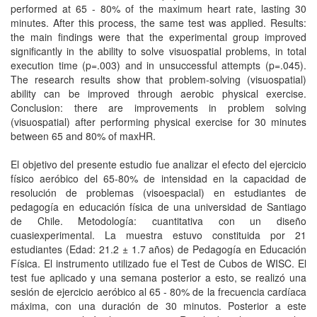
performed at 65 - 80% of the maximum heart rate, lasting 30
minutes. After this process, the same test was applied. Results:
the main findings were that the experimental group improved
significantly in the ability to solve visuospatial problems, in total
execution time (p=.003) and in unsuccessful attempts (p=.045).
The research results show that problem-solving (visuospatial)
ability can be improved through aerobic physical exercise.
Conclusion: there are improvements in problem solving
(visuospatial) after performing physical exercise for 30 minutes
between 65 and 80% of maxHR.
El objetivo del presente estudio fue analizar el efecto del ejercicio
físico aeróbico del 65-80% de intensidad en la capacidad de
resolución de problemas (visoespacial) en estudiantes de
pedagogía en educación física de una universidad de Santiago
de Chile. Metodología: cuantitativa con un diseño
cuasiexperimental. La muestra estuvo constituida por 21
estudiantes (Edad: 21.2 ± 1.7 años) de Pedagogía en Educación
Física. El instrumento utilizado fue el Test de Cubos de WISC. El
test fue aplicado y una semana posterior a esto, se realizó una
sesión de ejercicio aeróbico al 65 - 80% de la frecuencia cardíaca
máxima, con una duración de 30 minutos. Posterior a este