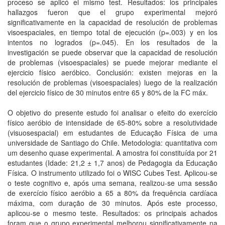
proceso se aplicó el mismo test. Resultados: los principales
hallazgos fueron que el grupo experimental mejoró
significativamente en la capacidad de resolución de problemas
visoespaciales, en tiempo total de ejecución (p=.003) y en los
intentos no logrados (p=.045). En los resultados de la
investigación se puede observar que la capacidad de resolución
de problemas (visoespaciales) se puede mejorar mediante el
ejercicio físico aeróbico. Conclusión: existen mejoras en la
resolución de problemas (visoespaciales) luego de la realización
del ejercicio físico de 30 minutos entre 65 y 80% de la FC máx.
O objetivo do presente estudo foi analisar o efeito do exercício
físico aeróbio de intensidade de 65-80% sobre a resolutividade
(visuosespacial) em estudantes de Educação Física de uma
universidade de Santiago do Chile. Metodologia: quantitativa com
um desenho quase experimental. A amostra foi constituída por 21
estudantes (Idade: 21,2 ± 1,7 anos) de Pedagogia da Educação
Física. O instrumento utilizado foi o WISC Cubes Test. Aplicou-se
o teste cognitivo e, após uma semana, realizou-se uma sessão
de exercício físico aeróbio a 65 a 80% da frequência cardíaca
máxima, com duração de 30 minutos. Após este processo,
aplicou-se o mesmo teste. Resultados: os principais achados
foram que o grupo experimental melhorou significativamente na