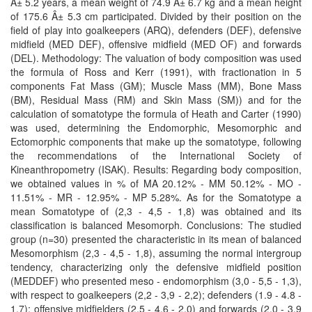
Â± 5.2 years, a mean weight of 74.9 Â± 6.7 kg and a mean height
of 175.6 Â± 5.3 cm participated. Divided by their position on the
field of play into goalkeepers (ARQ), defenders (DEF), defensive
midfield (MED DEF), offensive midfield (MED OF) and forwards
(DEL). Methodology: The valuation of body composition was used
the formula of Ross and Kerr (1991), with fractionation in 5
components Fat Mass (GM); Muscle Mass (MM), Bone Mass
(BM), Residual Mass (RM) and Skin Mass (SM)) and for the
calculation of somatotype the formula of Heath and Carter (1990)
was used, determining the Endomorphic, Mesomorphic and
Ectomorphic components that make up the somatotype, following
the recommendations of the International Society of
Kineanthropometry (ISAK). Results: Regarding body composition,
we obtained values in % of MA 20.12% - MM 50.12% - MO -
11.51% - MR - 12.95% - MP 5.28%. As for the Somatotype a
mean Somatotype of (2,3 - 4,5 - 1,8) was obtained and its
classification is balanced Mesomorph. Conclusions: The studied
group (n=30) presented the characteristic in its mean of balanced
Mesomorphism (2,3 - 4,5 - 1,8), assuming the normal intergroup
tendency, characterizing only the defensive midfield position
(MEDDEF) who presented meso - endomorphism (3,0 - 5,5 - 1,3),
with respect to goalkeepers (2,2 - 3,9 - 2,2); defenders (1.9 - 4.8 -
1.7); offensive midfielders (2.5 - 4.6 - 2.0) and forwards (2.0 - 3.9