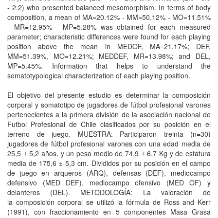
- 2.2) who presented balanced mesomorphism. In terms of body
composition, a mean of MA=20.12% - MM=50.12% - MO=11.51%
- MR=12.95% - MP=5.28% was obtained for each measured
parameter; characteristic differences were found for each playing
position above the mean in MEDOF, MA=21.17%; DEF,
MM=51.39%, MO=12.21%; MEDDEF, MR=13.98%; and DEL,
MP=5.45%. Information that helps to understand the
somatotypological characterization of each playing position.
El objetivo del presente estudio es determinar la composición
corporal y somatotipo de jugadores de fútbol profesional varones
pertenecientes a la primera división de la asociación nacional de
Futbol Profesional de Chile clasificados por su posición en el
terreno de juego. MUESTRA: Participaron treinta (n=30)
jugadores de fútbol profesional varones con una edad media de
25,5 ± 5,2 años, y un peso medio de 74,9 ± 6,7 Kg y de estatura
media de 175,6 ± 5,3 cm. Divididos por su posición en el campo
de juego en arqueros (ARQ), defensas (DEF), mediocampo
defensivo (MED DEF), mediocampo ofensivo (MED OF) y
delanteros (DEL). METODOLOGÍA: La valoración de
la composición corporal se utilizó la fórmula de Ross and Kerr
(1991), con fraccionamiento en 5 componentes Masa Grasa