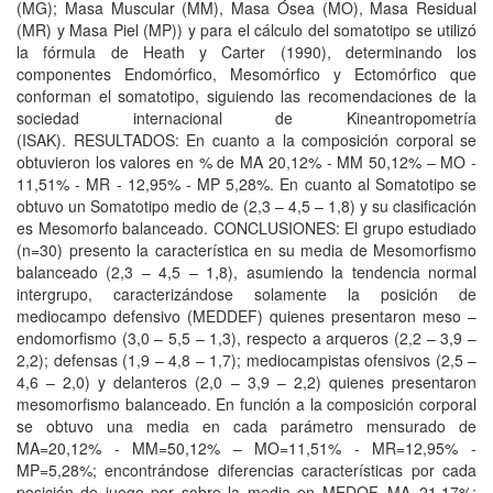
(MG); Masa Muscular (MM), Masa Ósea (MO), Masa Residual
(MR) y Masa Piel (MP)) y para el cálculo del somatotipo se utilizó
la fórmula de Heath y Carter (1990), determinando los
componentes Endomórfico, Mesomórfico y Ectomórfico que
conforman el somatotipo, siguiendo las recomendaciones de la
sociedad internacional de Kineantropometría
(ISAK). RESULTADOS: En cuanto a la composición corporal se
obtuvieron los valores en % de MA 20,12% - MM 50,12% – MO -
11,51% - MR - 12,95% - MP 5,28%. En cuanto al Somatotipo se
obtuvo un Somatotipo medio de (2,3 – 4,5 – 1,8) y su clasificación
es Mesomorfo balanceado. CONCLUSIONES: El grupo estudiado
(n=30) presento la característica en su media de Mesomorfismo
balanceado (2,3 – 4,5 – 1,8), asumiendo la tendencia normal
intergrupo, caracterizándose solamente la posición de
mediocampo defensivo (MEDDEF) quienes presentaron meso –
endomorfismo (3,0 – 5,5 – 1,3), respecto a arqueros (2,2 – 3,9 –
2,2); defensas (1,9 – 4,8 – 1,7); mediocampistas ofensivos (2,5 –
4,6 – 2,0) y delanteros (2,0 – 3,9 – 2,2) quienes presentaron
mesomorfismo balanceado. En función a la composición corporal
se obtuvo una media en cada parámetro mensurado de
MA=20,12% - MM=50,12% – MO=11,51% - MR=12,95% -
MP=5,28%; encontrándose diferencias características por cada
posición de juego por sobre la media en MEDOF, MA=21,17%;