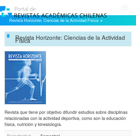
Toggl
navig
Revista Horizonte: Ciencias de la Actividad Física
Revista Horizonte: Ciencias de la Actividad
Física
Revista que tiene por objetivo difundir estudios sobre disciplinas
relacionadas con la actividad deportiva, como son la educación
física, nutrición y kinesiología.