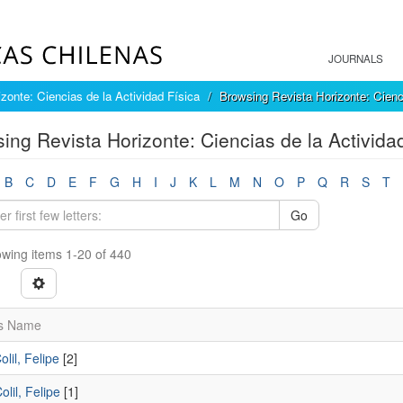
JOURNALS
zonte: Ciencias de la Actividad Física
Browsing Revista Horizonte: Cienci
ing Revista Horizonte: Ciencias de la Activida
B
C
D
E
F
G
H
I
J
K
L
M
N
O
P
Q
R
S
T
Go
wing items 1-20 of 440
s Name
lil, Felipe
[2]
lil, Felipe
[1]