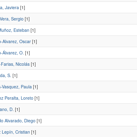
a, Javiera
[1]
Vera, Sergio
[1]
uñoz, Esteban
[1]
-Alvarez, Oscar
[1]
-Álvarez, O.
[1]
-Farias, Nicolás
[1]
a, S.
[1]
-Vasquez, Paula
[1]
z Peralta, Loreto
[1]
ano, D.
[1]
do Alvarado, Diego
[1]
 Lepí­n, Cristian
[1]