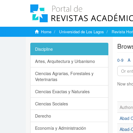
Home
Universidad de Los Lagos
Revista Hori
Brows
Discipline
0-9
A
Artes, Arquitectura y Urbanismo
Ciencias Agrarias, Forestales y
Veterinarias
Now sho
Ciencias Exactas y Naturales
Ciencias Sociales
Author
Derecho
Abad Co
Economía y Administración
Abad-Co