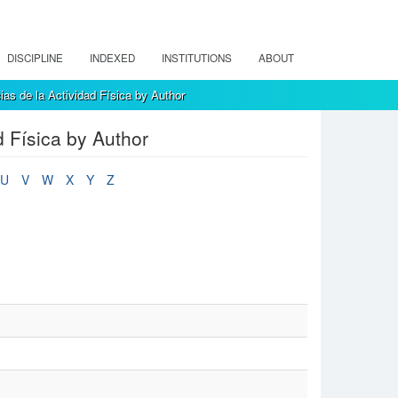
DISCIPLINE
INDEXED
INSTITUTIONS
ABOUT
as de la Actividad Física by Author
d Física by Author
U
V
W
X
Y
Z