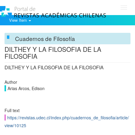
Toggl
navig
View Item
Cuadernos de Filosofía
DILTHEY Y LA FILOSOFIA DE LA
FILOSOFIA
DILTHEY Y LA FILOSOFIA DE LA FILOSOFIA
Author
Arias Arcos, Edison
Full text
https://revistas.udec.cl/index.php/cuadernos_de_filosofia/article/
view/10125