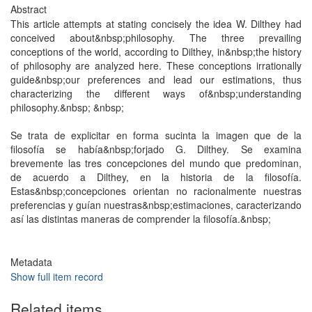
Abstract
This article attempts at stating concisely the idea W. Dilthey had
conceived about&nbsp;philosophy. The three prevailing
conceptions of the world, according to Dilthey, in&nbsp;the history
of philosophy are analyzed here. These conceptions irrationally
guide&nbsp;our preferences and lead our estimations, thus
characterizing the different ways of&nbsp;understanding
philosophy.&nbsp; &nbsp;
Se trata de explicitar en forma sucinta la imagen que de la
filosofía se había&nbsp;forjado G. Dilthey. Se examina
brevemente las tres concepciones del mundo que predominan,
de acuerdo a Dilthey, en la historia de la filosofía.
Estas&nbsp;concepciones orientan no racionalmente nuestras
preferencias y guían nuestras&nbsp;estimaciones, caracterizando
así las distintas maneras de comprender la filosofía.&nbsp;
Metadata
Show full item record
Related items