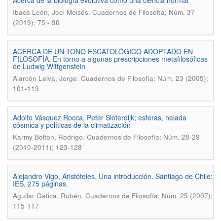
Acerca de la biología evolutiva como una ciencia normal
.
Ibaca León, Joel Moisés
Cuadernos de Filosofía; Núm. 37
(2019); 75 - 90
ACERCA DE UN TONO ESCATOLÓGICO ADOPTADO EN
FILOSOFÍA: En torno a algunas prescripciones metafilosóficas
de Ludwig Wittgenstein
.
Alarcón Leiva, Jorge
Cuadernos de Filosofía; Núm. 23 (2005);
101-119
Adolfo Vásquez Rocca, Peter Sloterdijk; esferas, helada
cósmica y políticas de la climatización
.
Karmy Bolton, Rodrigo
Cuadernos de Filosofía; Núm. 28-29
(2010-2011); 123-128
Alejandro Vigo, Aristóteles. Una introducción. Santiago de Chile:
IES, 275 páginas.
.
Aguilar Gatica, Rubén
Cuadernos de Filosofía; Núm. 25 (2007);
115-117