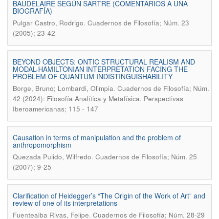
BAUDELAIRE SEGÚN SARTRE (COMENTARIOS A UNA
BIOGRAFÍA)
.
Pulgar Castro, Rodrigo
Cuadernos de Filosofía; Núm. 23
(2005); 23-42
BEYOND OBJECTS: ONTIC STRUCTURAL REALISM AND
MODAL-HAMILTONIAN INTERPRETATION FACING THE
PROBLEM OF QUANTUM INDISTINGUISHABILITY
.
Borge, Bruno; Lombardi, Olimpia
Cuadernos de Filosofía; Núm.
42 (2024): Filosofía Analítica y Metafísica. Perspectivas
Iberoamericanas; 115 - 147
Causation in terms of manipulation and the problem of
anthropomorphism
.
Quezada Pulido, Wilfredo
Cuadernos de Filosofía; Núm. 25
(2007); 9-25
Clarification of Heidegger’s “The Origin of the Work of Art” and
review of one of its interpretations
.
Fuentealba Rivas, Felipe
Cuadernos de Filosofía; Núm. 28-29