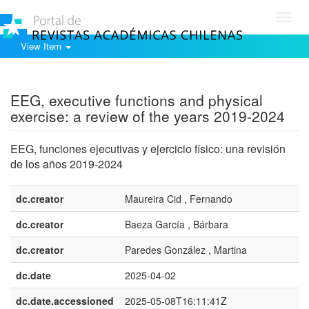
Toggl
navig
View Item
Show simple item record
EEG, executive functions and physical
exercise: a review of the years 2019-2024
EEG, funciones ejecutivas y ejercicio físico: una revisión
de los años 2019-2024
dc.creator
Maureira Cid , Fernando
dc.creator
Baeza García , Bárbara
dc.creator
Paredes González , Martina
dc.date
2025-04-02
dc.date.accessioned
2025-05-08T16:11:41Z