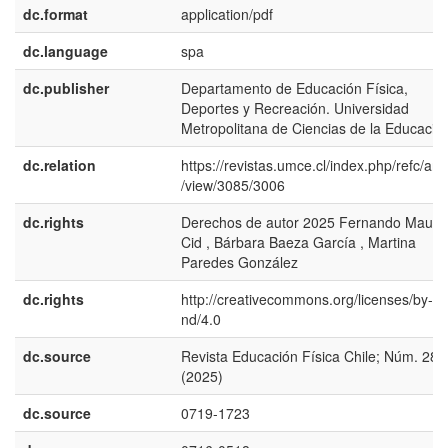
dc.format
application/pdf
dc.language
spa
dc.publisher
Departamento de Educación Física,
Deportes y Recreación. Universidad
Metropolitana de Ciencias de la Educació
dc.relation
https://revistas.umce.cl/index.php/refc/arti
/view/3085/3006
dc.rights
Derechos de autor 2025 Fernando Maurei
Cid , Bárbara Baeza García , Martina
Paredes González
dc.rights
http://creativecommons.org/licenses/by-nc
nd/4.0
dc.source
Revista Educación Física Chile; Núm. 280
(2025)
dc.source
0719-1723