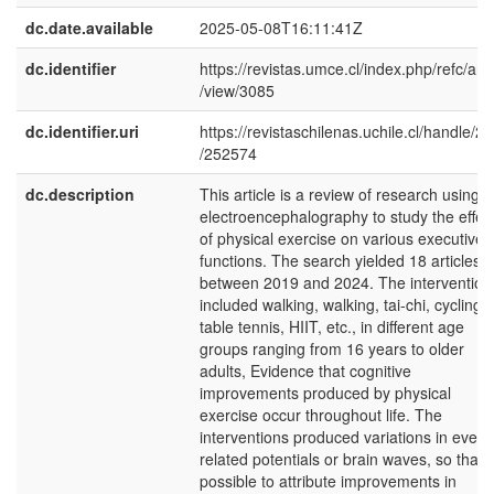
dc.date.available
2025-05-08T16:11:41Z
dc.identifier
https://revistas.umce.cl/index.php/refc/arti
/view/3085
dc.identifier.uri
https://revistaschilenas.uchile.cl/handle/2
/252574
dc.description
This article is a review of research using
electroencephalography to study the effec
of physical exercise on various executive
functions. The search yielded 18 articles
between 2019 and 2024. The intervention
included walking, walking, tai-chi, cycling,
table tennis, HIIT, etc., in different age
groups ranging from 16 years to older
adults, Evidence that cognitive
improvements produced by physical
exercise occur throughout life. The
interventions produced variations in event
related potentials or brain waves, so that it
possible to attribute improvements in