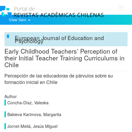
Toggl
navig
View Item
European Journal of Education and
Psychology
Early Childhood Teachers’ Perception of
their Initial Teacher Training Curriculums in
Chile
Percepción de las educadoras de párvulos sobre su
formación inicial en Chile
Author
Concha-Díaz, Valeska
Bakieva Karimova, Margarita
Jornet-Meliá, Jesús Miguel