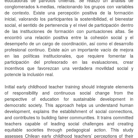
educadoras de párvulos chilenas. Se realizó un análisis de
conglomerados k-medias, relacionando los grupos con variables
de contexto. Existe una percepción positiva de la formación
inicial, valorando los participantes la sostenibilidad, el bienestar
social, el sentido de pertenencia y el nivel de participación dentro
de las instituciones de formación con puntuaciones altas. Se
encontró una relación positiva entre la cohesión social y el
desempeño de un cargo de coordinación, así como el desarrollo
profesional continuo. Existe aún un importante vacío de mejora
en las políticas institucionales, que requiere fomentar la
participación del profesorado en las evaluaciones, crear
incentivos que favorezcan una verdadera movilidad social y
potencie la inclusión real.
Initial early childhood teacher training should integrate elements
of responsibility and continuous social change from the
perspective of education for sustainable development in
democratic society. This approach helps us understand human
development, explains the establishment of social connections,
and contributes to building fairer communities. It trains committed
teachers capable of leading social challenges and creating
equitable societies through pedagogical action. This study
assesses Chilean early childhood teachers’ perceptions of their