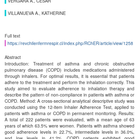
VERGARA A., CÉSAR
VILLANUEVA A., KATHERINE
Full text
https://revchilenfermrespir.cl/index.php/RChER/article/view/1258
Abstract
Introduction: Treatment of asthma and chronic obstructive
pulmonary disease (COPD) includes medications administered
through inhalers. For optimal results, it is essential that patients
adhere to the treatment and perform the inhalation correctly. This
study aimed to evaluate adherence to inhala­tion therapy and
describe the pattern of non-compliance in patients with asthma or
COPD. Method: A cross-sectional analytical descriptive study was
conducted using the 12-item Inhaler Adherence Test, applied to
patients with asthma or COPD in permanent monitoring. Results:
A total of 222 patients were evaluated, with a mean age of 63
years of which 63.5% were women. Patients with asthma showed
good adherence levels in 22.7%, intermediate levels in 36.0%,
and low levels in 41.2%. COPD patients exhibited good