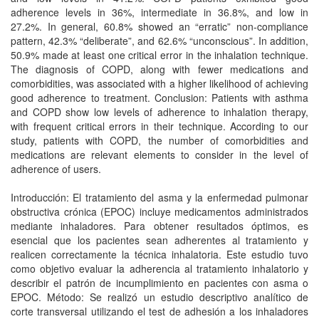
adherence levels in 36%, intermediate in 36.8%, and low in
27.2%. In general, 60.8% showed an “erratic” non-compliance
pattern, 42.3% “deliberate”, and 62.6% “unconscious”. In addi­tion,
50.9% made at least one critical error in the inhalation technique.
The diagnosis of COPD, along with fewer medications and
comorbidities, was associated with a higher likelihood of achieving
good adherence to treatment. Conclusion: Patients with asthma
and COPD show low levels of adherence to inhalation therapy,
with frequent critical errors in their technique. According to our
study, patients with COPD, the number of comorbidities and
medications are relevant elements to consider in the level of
adherence of users.
Introducción: El tratamiento del asma y la enfermedad pulmonar
obstructiva crónica (EPOC) incluye medicamentos administrados
mediante inhaladores. Para obtener resultados óptimos, es
esencial que los pacientes sean adherentes al tratamiento y
realicen correctamente la técnica inhala­toria. Este estudio tuvo
como objetivo evaluar la adherencia al tratamiento inhalatorio y
describir el patrón de incumplimiento en pacientes con asma o
EPOC. Método: Se realizó un estudio descriptivo analítico de
corte transversal utilizando el test de adhesión a los inhaladores