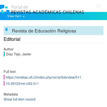
Toggl
navig
View Item
Revista de Educación Religiosa
Editorial
Author
Díaz Tejo, Javier
Full text
https://revistas.uft.cl/index.php/rer/article/view/511
10.38123/rer.v3i2.511
Metadata
Show full item record