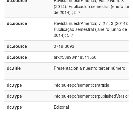
dc.source
Revista nuestrAmérica; Vol. 2 Núm. 3
(2014): Publicación semestral (enero-juni
de 2014) ; 5-7
dc.source
Revista nuestrAmérica; v. 2 n. 3 (2014):
Publicação semestral (janeiro-junho de
2014); 5-7
dc.source
0719-3092
dc.source
ark:/53698/n48511550
dc.title
Presentación a nuestro tercer número
dc.type
info:eu-repo/semantics/article
dc.type
info:eu-repo/semantics/publishedVersion
dc.type
Editorial