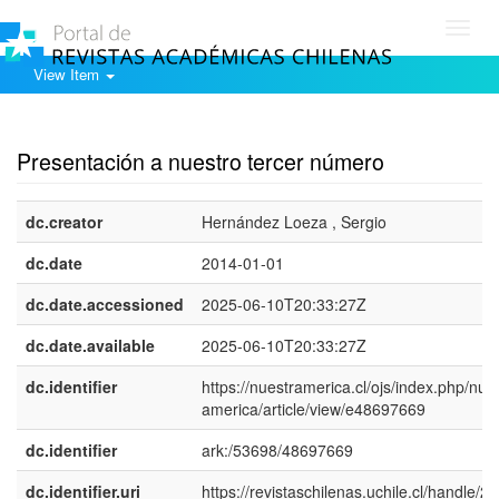
Toggl
navig
View Item
Show simple item record
Presentación a nuestro tercer número
dc.creator
Hernández Loeza , Sergio
dc.date
2014-01-01
dc.date.accessioned
2025-06-10T20:33:27Z
dc.date.available
2025-06-10T20:33:27Z
dc.identifier
https://nuestramerica.cl/ojs/index.php/nue
america/article/view/e48697669
dc.identifier
ark:/53698/48697669
dc.identifier.uri
https://revistaschilenas.uchile.cl/handle/2