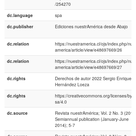
/254270
dc.language
spa
dc.publisher
Ediciones nuestrAmérica desde Abajo
dc.relation
https://nuestramerica.cl/ojs/index.php/nue
america/article/view/e48697669/26
dc.relation
https://nuestramerica.cl/ojs/index.php/nue
america/article/view/e48697669/27
dc.rights
Derechos de autor 2022 Sergio Enrique
Hernández Loeza
dc.rights
https://creativecommons.org/licenses/by-n
sa/4.0
dc.source
Revista nuestrAmérica; Vol. 2 No. 3 (2014
Semiannual publication (January-June
2014); 5-7