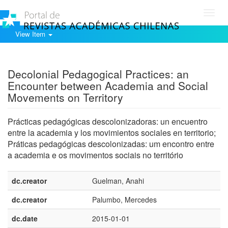
Toggl
navig
View Item
Show simple item record
Decolonial Pedagogical Practices: an
Encounter between Academia and Social
Movements on Territory
Prácticas pedagógicas descolonizadoras: un encuentro
entre la academia y los movimientos sociales en territorio;
Práticas pedagógicas descolonizadas: um encontro entre
a academia e os movimentos sociais no território
dc.creator
Guelman, Anahi
dc.creator
Palumbo, Mercedes
dc.date
2015-01-01