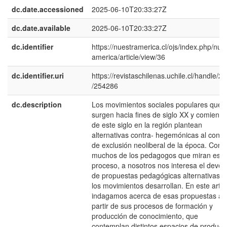
dc.date.accessioned
2025-06-10T20:33:27Z
dc.date.available
2025-06-10T20:33:27Z
dc.identifier
https://nuestramerica.cl/ojs/index.php/nue
america/article/view/36
dc.identifier.uri
https://revistaschilenas.uchile.cl/handle/2
/254286
dc.description
Los movimientos sociales populares que
surgen hacia fines de siglo XX y comienz
de este siglo en la región plantean
alternativas contra- hegemónicas al conte
de exclusión neoliberal de la época. Com
muchos de los pedagogos que miran este
proceso, a nosotros nos interesa el deven
de propuestas pedagógicas alternativas 
los movimientos desarrollan. En este artíc
indagamos acerca de esas propuestas a
partir de sus procesos de formación y
producción de conocimiento, que
contemplan distintos espacios de producc