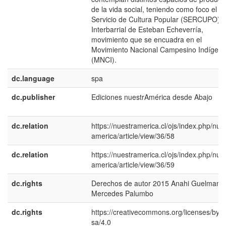
de la vida social, teniendo como foco el
Servicio de Cultura Popular (SERCUPO) o
Interbarrial de Esteban Echeverría,
movimiento que se encuadra en el
Movimiento Nacional Campesino Indígen
(MNCI).
dc.language
spa
dc.publisher
Ediciones nuestrAmérica desde Abajo
dc.relation
https://nuestramerica.cl/ojs/index.php/nue
america/article/view/36/58
dc.relation
https://nuestramerica.cl/ojs/index.php/nue
america/article/view/36/59
dc.rights
Derechos de autor 2015 Anahi Guelman,
Mercedes Palumbo
dc.rights
https://creativecommons.org/licenses/by-n
sa/4.0