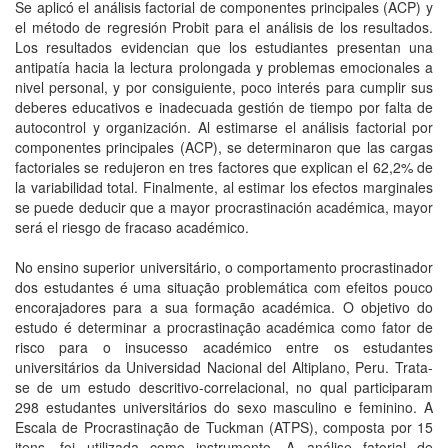
Se aplicó el análisis factorial de componentes principales (ACP) y
el método de regresión Probit para el análisis de los resultados.
Los resultados evidencian que los estudiantes presentan una
antipatía hacia la lectura prolongada y problemas emocionales a
nivel personal, y por consiguiente, poco interés para cumplir sus
deberes educativos e inadecuada gestión de tiempo por falta de
autocontrol y organización. Al estimarse el análisis factorial por
componentes principales (ACP), se determinaron que las cargas
factoriales se redujeron en tres factores que explican el 62,2% de
la variabilidad total. Finalmente, al estimar los efectos marginales
se puede deducir que a mayor procrastinación académica, mayor
será el riesgo de fracaso académico.
No ensino superior universitário, o comportamento procrastinador
dos estudantes é uma situação problemática com efeitos pouco
encorajadores para a sua formação académica. O objetivo do
estudo é determinar a procrastinação académica como fator de
risco para o insucesso académico entre os estudantes
universitários da Universidad Nacional del Altiplano, Peru. Trata-
se de um estudo descritivo-correlacional, no qual participaram
298 estudantes universitários do sexo masculino e feminino. A
Escala de Procrastinação de Tuckman (ATPS), composta por 15
itens, foi utilizada como instrumento. A análise fatorial de