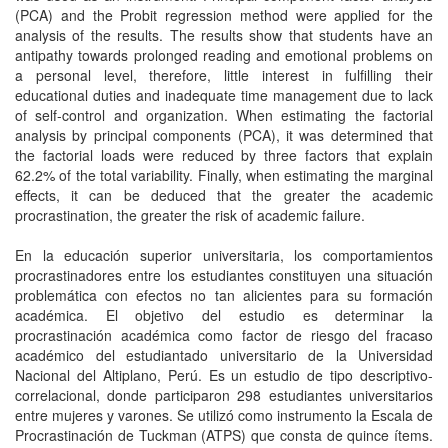
(PCA) and the Probit regression method were applied for the
analysis of the results. The results show that students have an
antipathy towards prolonged reading and emotional problems on
a personal level, therefore, little interest in fulfilling their
educational duties and inadequate time management due to lack
of self-control and organization. When estimating the factorial
analysis by principal components (PCA), it was determined that
the factorial loads were reduced by three factors that explain
62.2% of the total variability. Finally, when estimating the marginal
effects, it can be deduced that the greater the academic
procrastination, the greater the risk of academic failure.
En la educación superior universitaria, los comportamientos
procrastinadores entre los estudiantes constituyen una situación
problemática con efectos no tan alicientes para su formación
académica. El objetivo del estudio es determinar la
procrastinación académica como factor de riesgo del fracaso
académico del estudiantado universitario de la Universidad
Nacional del Altiplano, Perú. Es un estudio de tipo descriptivo-
correlacional, donde participaron 298 estudiantes universitarios
entre mujeres y varones. Se utilizó como instrumento la Escala de
Procrastinación de Tuckman (ATPS) que consta de quince ítems.