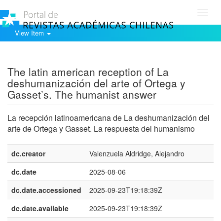
Toggl
navig
View Item
Show simple item record
The latin american reception of La
deshumanización del arte of Ortega y
Gasset’s. The humanist answer
La recepción latinoamericana de La deshumanización del
arte de Ortega y Gasset. La respuesta del humanismo
dc.creator
Valenzuela Aldridge, Alejandro
dc.date
2025-08-06
dc.date.accessioned
2025-09-23T19:18:39Z
dc.date.available
2025-09-23T19:18:39Z