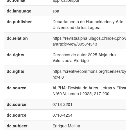
dc.format
application/pdf
dc.language
spa
dc.publisher
Departamento de Humanidades y Arte.
Universidad de los Lagos.
dc.relation
https://revistaalpha.ulagos.cl/index.php/al
a/article/view/3956/4343
dc.rights
Derechos de autor 2025 Alejandro
Valenzuela Aldridge
dc.rights
https://creativecommons.org/licenses/by-
nc/4.0
dc.source
ALPHA: Revista de Artes, Letras y Filosofí
N°60 Volumen I 2025; 217-230
dc.source
0718-2201
dc.source
0716-4254
dc.subject
Enrique Molina