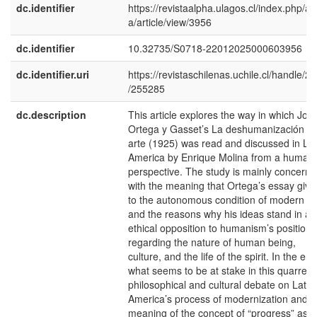
dc.identifier
https://revistaalpha.ulagos.cl/index.php/al
a/article/view/3956
dc.identifier
10.32735/S0718-22012025000603956
dc.identifier.uri
https://revistaschilenas.uchile.cl/handle/2
/255285
dc.description
This article explores the way in which Jos
Ortega y Gasset’s La deshumanización de
arte (1925) was read and discussed in Lat
America by Enrique Molina from a humani
perspective. The study is mainly concern
with the meaning that Ortega’s essay give
to the autonomous condition of modern ar
and the reasons why his ideas stand in an
ethical opposition to humanism’s position
regarding the nature of human being,
culture, and the life of the spirit. In the end
what seems to be at stake in this quarrel i
philosophical and cultural debate on Latin
America’s process of modernization and t
meaning of the concept of “progress” as 