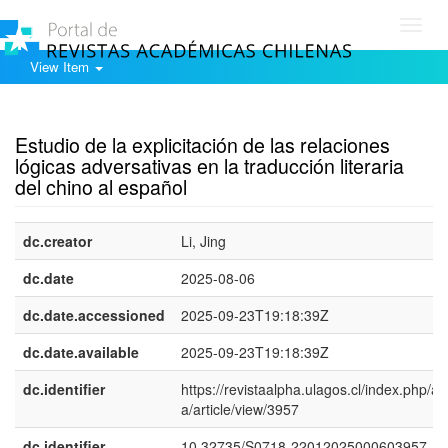
Toggl
navig
View Item
Show simple item record
Estudio de la explicitación de las relaciones
lógicas adversativas en la traducción literaria
del chino al español
dc.creator
Li, Jing
dc.date
2025-08-06
dc.date.accessioned
2025-09-23T19:18:39Z
dc.date.available
2025-09-23T19:18:39Z
dc.identifier
https://revistaalpha.ulagos.cl/index.php/al
a/article/view/3957
dc.identifier
10.32735/S0718-22012025000603957