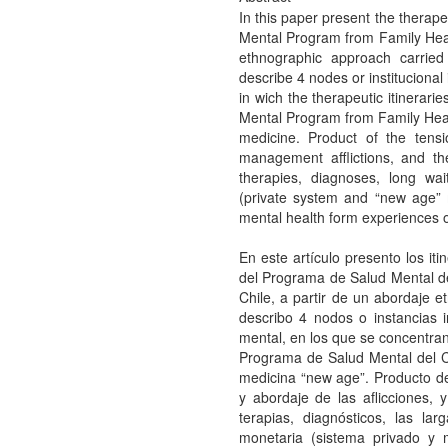
In this paper present the therapeu
Mental Program from Family Hea
ethnographic approach carrie
describe 4 nodes or institucional
in wich the therapeutic itinerari
Mental Program from Family Healt
medicine. Product of the tensi
management afflictions, and th
therapies, diagnoses, long wai
(private system and “new age” me
mental health form experiences of 
En este artículo presento los it
del Programa de Salud Mental d
Chile, a partir de un abordaje et
describo 4 nodos o instancias i
mental, en los que se concentran l
Programa de Salud Mental del Cen
medicina “new age”. Producto de l
y abordaje de las aflicciones, 
terapias, diagnósticos, las la
monetaria (sistema privado y 