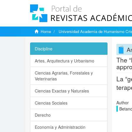
Home
Universidad Academia de Humanismo Cris
An
Discipline
The “
Artes, Arquitectura y Urbanismo
appro
Ciencias Agrarias, Forestales y
La “g
Veterinarias
terap
Ciencias Exactas y Naturales
Author
Ciencias Sociales
Betanc
Derecho
Economía y Administración