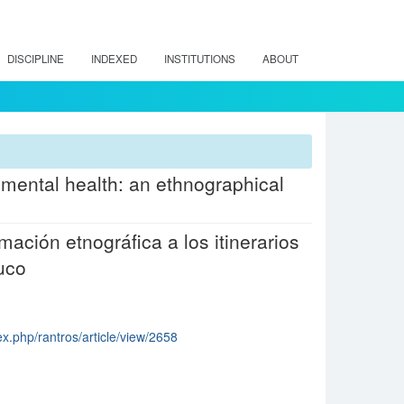
DISCIPLINE
INDEXED
INSTITUTIONS
ABOUT
in mental health: an ethnographical
mación etnográfica a los itinerarios
uco
ex.php/rantros/article/view/2658