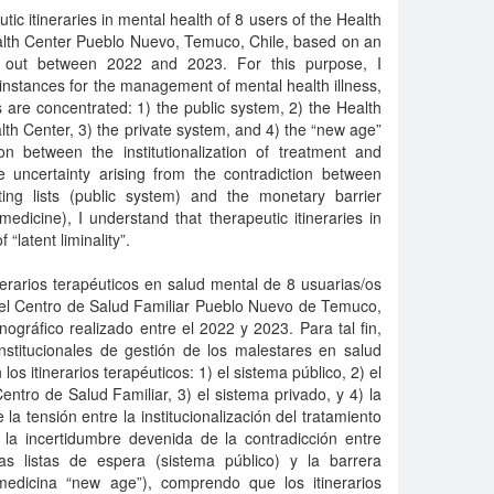
tic itineraries in mental health of 8 users of the Health
lth Center Pueblo Nuevo, Temuco, Chile, based on an
d out between 2022 and 2023. For this purpose, I
 instances for the management of mental health illness,
es are concentrated: 1) the public system, 2) the Health
h Center, 3) the private system, and 4) the “new age”
on between the institutionalization of treatment and
e uncertainty arising from the contradiction between
ting lists (public system) and the monetary barrier
dicine), I understand that therapeutic itineraries in
“latent liminality”.
inerarios terapéuticos en salud mental de 8 usuarias/os
el Centro de Salud Familiar Pueblo Nuevo de Temuco,
nográfico realizado entre el 2022 y 2023. Para tal fin,
nstitucionales de gestión de los malestares en salud
os itinerarios terapéuticos: 1) el sistema público, 2) el
tro de Salud Familiar, 3) el sistema privado, y 4) la
a tensión entre la institucionalización del tratamiento
y la incertidumbre devenida de la contradicción entre
rgas listas de espera (sistema público) y la barrera
medicina “new age”), comprendo que los itinerarios