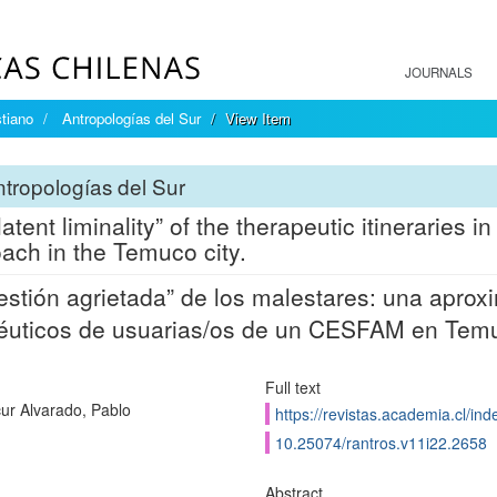
JOURNALS
tiano
Antropologías del Sur
View Item
tropologías del Sur
latent liminality” of the therapeutic itineraries 
ach in the Temuco city.
estión agrietada” de los malestares: una aproxi
éuticos de usuarias/os de un CESFAM en Tem
Full text
ur Alvarado, Pablo
https://revistas.academia.cl/ind
10.25074/rantros.v11i22.2658
Abstract