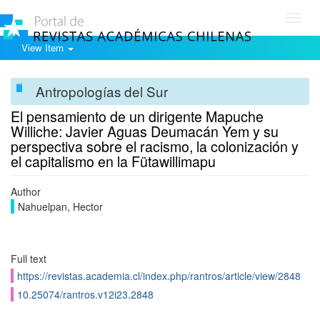
Toggl
navig
View Item
Antropologías del Sur
El pensamiento de un dirigente Mapuche
Williche: Javier Aguas Deumacán Yem y su
perspectiva sobre el racismo, la colonización y
el capitalismo en la Fütawillimapu
Author
Nahuelpan, Hector
Full text
https://revistas.academia.cl/index.php/rantros/article/view/2848
10.25074/rantros.v12i23.2848