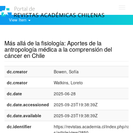
Toggl
navig
View Item
Show simple item record
Más allá de la fisiología: Aportes de la
antropología médica a la comprensión del
cáncer en Chile
dc.creator
Bowen, Sofía
dc.creator
Watkins, Loreto
dc.date
2025-06-28
dc.date.accessioned
2025-09-23T19:38:39Z
dc.date.available
2025-09-23T19:38:39Z
dc.identifier
https://revistas.academia.cl/index.php/ran
s/article/view/2850