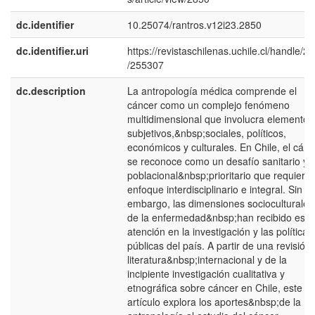
dc.identifier
10.25074/rantros.v12i23.2850
dc.identifier.uri
https://revistaschilenas.uchile.cl/handle/2
/255307
dc.description
La antropología médica comprende el
cáncer como un complejo fenómeno
multidimensional que involucra elementos
subjetivos,&nbsp;sociales, políticos,
económicos y culturales. En Chile, el cánc
se reconoce como un desafío sanitario y
poblacional&nbsp;prioritario que requiere
enfoque interdisciplinario e integral. Sin
embargo, las dimensiones socioculturales
de la enfermedad&nbsp;han recibido esc
atención en la investigación y las políticas
públicas del país. A partir de una revisión
literatura&nbsp;internacional y de la
incipiente investigación cualitativa y
etnográfica sobre cáncer en Chile, este
artículo explora los aportes&nbsp;de la