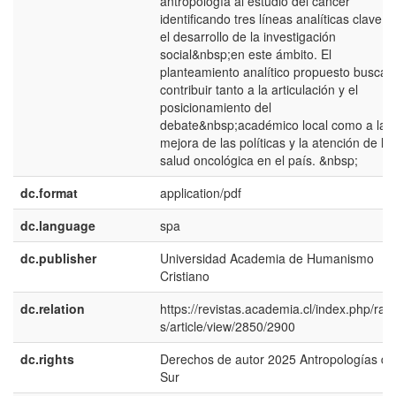
antropología al estudio del cáncer
identificando tres líneas analíticas clave p
el desarrollo de la investigación
social&nbsp;en este ámbito. El
planteamiento analítico propuesto busca
contribuir tanto a la articulación y el
posicionamiento del
debate&nbsp;académico local como a la
mejora de las políticas y la atención de la
salud oncológica en el país. &nbsp;
dc.format
application/pdf
dc.language
spa
dc.publisher
Universidad Academia de Humanismo
Cristiano
dc.relation
https://revistas.academia.cl/index.php/ran
s/article/view/2850/2900
dc.rights
Derechos de autor 2025 Antropologías de
Sur