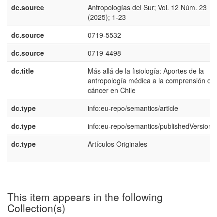
dc.source
Antropologías del Sur; Vol. 12 Núm. 23
(2025); 1-23
dc.source
0719-5532
dc.source
0719-4498
dc.title
Más allá de la fisiología: Aportes de la
antropología médica a la comprensión del
cáncer en Chile
dc.type
info:eu-repo/semantics/article
dc.type
info:eu-repo/semantics/publishedVersion
dc.type
Artículos Originales
This item appears in the following
Collection(s)