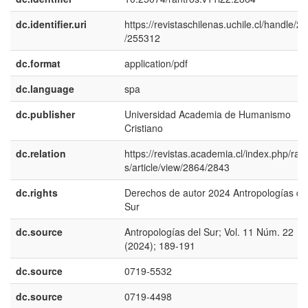
dc.identifier.uri
https://revistaschilenas.uchile.cl/handle/2
/255312
dc.format
application/pdf
dc.language
spa
dc.publisher
Universidad Academia de Humanismo
Cristiano
dc.relation
https://revistas.academia.cl/index.php/ran
s/article/view/2864/2843
dc.rights
Derechos de autor 2024 Antropologías de
Sur
dc.source
Antropologías del Sur; Vol. 11 Núm. 22
(2024); 189-191
dc.source
0719-5532
dc.source
0719-4498