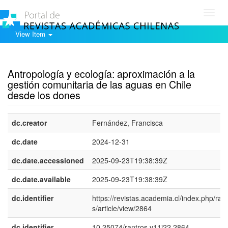
Toggl
navig
View Item
Show simple item record
Antropología y ecología: aproximación a la
gestión comunitaria de las aguas en Chile
desde los dones
dc.creator
Fernández, Francisca
dc.date
2024-12-31
dc.date.accessioned
2025-09-23T19:38:39Z
dc.date.available
2025-09-23T19:38:39Z
dc.identifier
https://revistas.academia.cl/index.php/ran
s/article/view/2864
dc.identifier
10.25074/rantros.v11i22.2864