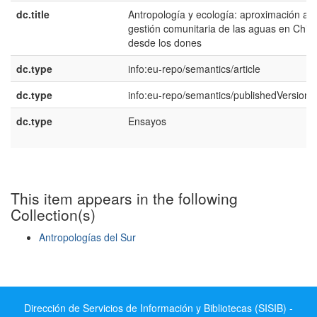
dc.title
Antropología y ecología: aproximación a l
gestión comunitaria de las aguas en Chile
desde los dones
dc.type
info:eu-repo/semantics/article
dc.type
info:eu-repo/semantics/publishedVersion
dc.type
Ensayos
This item appears in the following
Collection(s)
Antropologías del Sur
Show simple item record
Dirección de Servicios de Información y Bibliotecas (SISIB) -