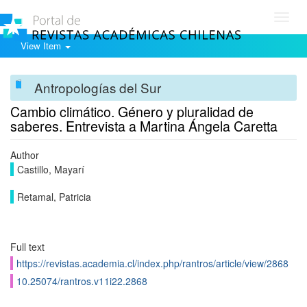
Toggl
navig
View Item
Antropologías del Sur
Cambio climático. Género y pluralidad de
saberes. Entrevista a Martina Ángela Caretta
Author
Castillo, Mayarí
Retamal, Patricia
Full text
https://revistas.academia.cl/index.php/rantros/article/view/2868
10.25074/rantros.v11i22.2868