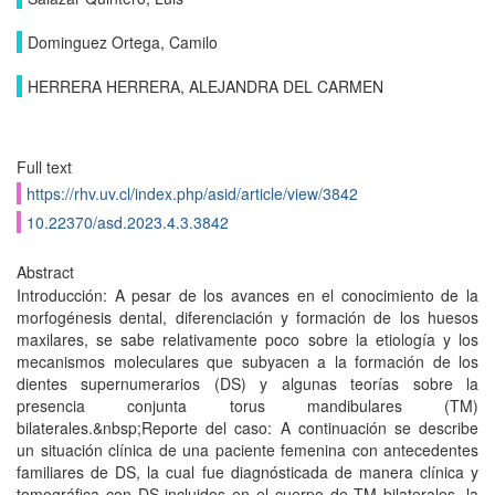
Dominguez Ortega, Camilo
HERRERA HERRERA, ALEJANDRA DEL CARMEN
Full text
https://rhv.uv.cl/index.php/asid/article/view/3842
10.22370/asd.2023.4.3.3842
Abstract
Introducción: A pesar de los avances en el conocimiento de la
morfogénesis dental, diferenciación y formación de los huesos
maxilares, se sabe relativamente poco sobre la etiología y los
mecanismos moleculares que subyacen a la formación de los
dientes supernumerarios (DS) y algunas teorías sobre la
presencia conjunta torus mandibulares (TM)
bilaterales.&nbsp;Reporte del caso: A continuación se describe
un situación clínica de una paciente femenina con antecedentes
familiares de DS, la cual fue diagnósticada de manera clínica y
tomográfica con DS incluidos en el cuerpo de TM bilaterales, la