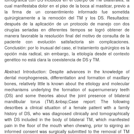
cual manifestaba dolor en el piso de la boca al masticar, previo a
la firma de un consentimiento informado fue sometida
quirúrgicamente a la remoción del TM y los DS. Resultados:
después de la aplicación de un protocolo de manejo con dos
cirugías seriadas en diferentes tiempos se logró obtener de
manera favorable la resolución final del motivo de consulta de la
paciente con evolución satisfactoria sin complicaciones.
Conclusión: por lo inusual del caso, el tratamiento quirúrgico es la
opción más radical, sin embargo, la etiología desde el contexto
genético no está clara la coexistencia de DS y TM.
Abstract Introduction: Despite advances in the knowledge of
dental morphogenesis, differentiation and formation of maxillary
bones, relatively little is known about the etiology and molecular
mechanisms underlying the formation of supernumerary teeth
(DS) and some theories about the joint presence of bilateral
mandibular torus (TM).&nbsp;Case report: The following
describes a clinical situation of a female patient with a family
history of DS, who was diagnosed clinically and tomographically
with DS included in the body of bilateral TM, which manifested
pain in the floor of the mouth when chewing, prior to signing an
informed consent was surgically submitted to the removal of TM