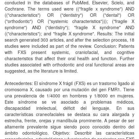
conducted in the databases of PubMed, Elsevier, Scielo, and
Cochrane. The terms used were (("fragile x syndrome") AND
(("characteristics") OR ("dentistry") OR ("dental") OR
("orthodontic") OR ("systemic characteristics"))); ("fragile X
syndrome") AND ("dentistry"); "fragile X syndrome" AND
(("characteristics"); and "fragile X syndrome". Results: The initial
search generated 303 articles, and after the selection process, 18
studies were included as part of the review. Conclusion: Patients
with FXS present systemic, craniofacial, and cognitive
characteristics that affect their oral health and function. Further
studies associated with orthodontic and oral functional areas are
suggested, as the literature is limited.
Antecedentes: El síndrome X frágil (FXS) es un trastorno ligado al
cromosoma X, causado por una mutación del gen FMR1. Tiene
una prevalencia de 1/4000 en hombres y 1/8000 en mujeres.
Este síndrome se ve asociado a problemas médicos,
discapacidad intelectual, déficit del lenguaje. En sus
características craneofaciales se destaca su cara alargada y
estrecha, frente, orejas y mandíbula prominente. A pesar de ser
altamente prevalente sigue siendo poco conocido dentro del
ámbito odontológico. Objetivo: Describir las características