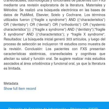
craneofaciales, odontológicas y funcionales de pacientes con FXS
mediante una revisión exploratoria de la literatura. Materiales y
Métodos: Se realizó una búsqueda electrónica en las bases de
datos de PubMed, Elsevier, Scielo y Cochrane. Los términos
utilizados fueron ((“fragile x syndrome”) AND ((“characteristics”)
OR (“dentistry”) OR (“dental”) OR (“orthodontic”) OR (“systemic
characteristics”))) ;(“fragile x syndrome”) AND (“dentistry”);"fragile
X syndrome" AND ((“characteristics”); y "fragile X syndrome".
Resultados: La búsqueda inicial generó 303 artículos, y luego del
proceso de selección se incluyeron 18 estudios como muestra de
la revisión. Conclusión: Los pacientes con FXS presentan
características sistémicas, craneofaciales y cognitivas que
afectan su salud y función oral. Se sugiere realizar más estudios
asociados al área ortodóncica y funcional oral, ya que la literatura
es limitada.
Metadata
Show full item record