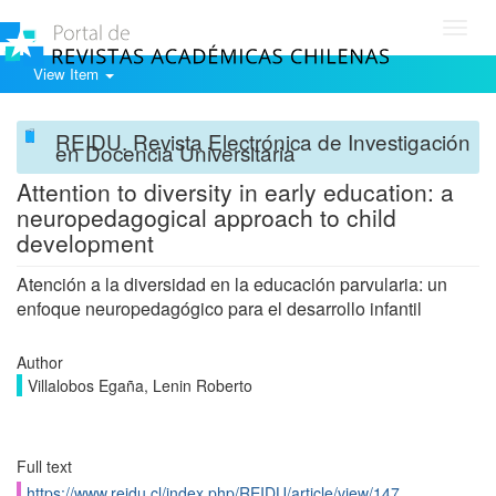
Toggl
navig
View Item
REIDU. Revista Electrónica de Investigación
en Docencia Universitaria
Attention to diversity in early education: a
neuropedagogical approach to child
development
Atención a la diversidad en la educación parvularia: un
enfoque neuropedagógico para el desarrollo infantil
Author
Villalobos Egaña, Lenin Roberto
Full text
https://www.reidu.cl/index.php/REIDU/article/view/147