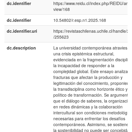
dc.identifier
https://www.reidu.cl/index.php/REIDU/artic
view/168
dc.identifier
10.54802/r.esp.n1.2025.168
dc.identifier.uri
https://revistaschilenas.uchile.cl/handle/2
/255623
dc.description
La universidad contemporánea atraviesa
una crisis epistémica estructural,
evidenciada en la fragmentación disciplina
la incapacidad de responder a la
complejidad global. Este ensayo analiza l
fracturas que afectan la producción y
legitimación del conocimiento, proponien
la transdisciplina como horizonte ético y
político de transformación. Se argumenta
que el diálogo de saberes, la organizació
en redes dinámicas y la colaboración
intercultural son condiciones metodológic
necesarias para enfrentar los desafíos
contemporáneos. Asimismo, se sostiene 
la sostenibilidad no puede ser concebida 