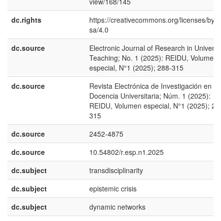
view/168/145
dc.rights
https://creativecommons.org/licenses/by-n
sa/4.0
dc.source
Electronic Journal of Research in Universi
Teaching; No. 1 (2025): REIDU, Volumen
especial, N°1 (2025); 288-315
dc.source
Revista Electrónica de Investigación en
Docencia Universitaria; Núm. 1 (2025):
REIDU, Volumen especial, N°1 (2025); 28
315
dc.source
2452-4875
dc.source
10.54802/r.esp.n1.2025
dc.subject
transdisciplinarity
dc.subject
epistemic crisis
dc.subject
dynamic networks