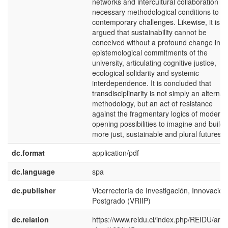
networks and intercultural collaboration ar
necessary methodological conditions to fa
contemporary challenges. Likewise, it is
argued that sustainability cannot be
conceived without a profound change in t
epistemological commitments of the
university, articulating cognitive justice,
ecological solidarity and systemic
interdependence. It is concluded that
transdisciplinarity is not simply an alternat
methodology, but an act of resistance
against the fragmentary logics of modernit
opening possibilities to imagine and build
more just, sustainable and plural futures.
dc.format
application/pdf
dc.language
spa
dc.publisher
Vicerrectoría de Investigación, Innovación
Postgrado (VRIIP)
dc.relation
https://www.reidu.cl/index.php/REIDU/artic