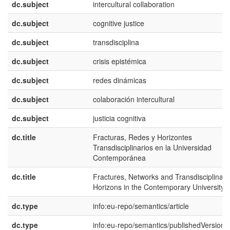
dc.subject
intercultural collaboration
dc.subject
cognitive justice
dc.subject
transdisciplina
dc.subject
crisis epistémica
dc.subject
redes dinámicas
dc.subject
colaboración intercultural
dc.subject
justicia cognitiva
dc.title
Fracturas, Redes y Horizontes
Transdisciplinarios en la Universidad
Contemporánea
dc.title
Fractures, Networks and Transdisciplinary
Horizons in the Contemporary University
dc.type
info:eu-repo/semantics/article
dc.type
info:eu-repo/semantics/publishedVersion