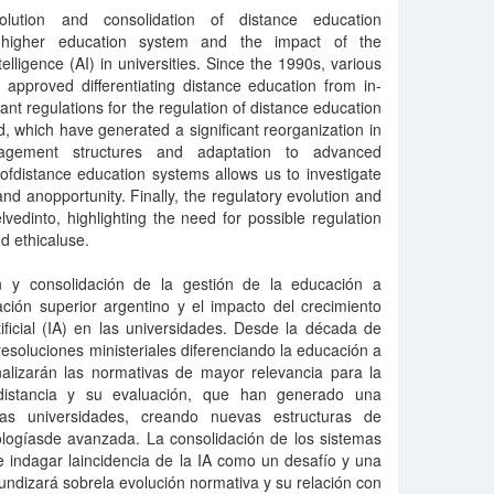
olution and consolidation of distance education
higher education system and the impact of the
ntelligence (AI) in universities. Since the 1990s, various
 approved differentiating distance education from in-
nt regulations for the regulation of distance education
d, which have generated a significant reorganization in
anagement structures and adaptation to advanced
ofdistance education systems allows us to investigate
nd anopportunity. Finally, the regulatory evolution and
delvedinto, highlighting the need for possible regulation
nd ethicaluse.
ón y consolidación de la gestión de la educación a
ción superior argentino y el impacto del crecimiento
tificial (IA) en las universidades. Desde la década de
soluciones ministeriales diferenciando la educación a
nalizarán las normativas de mayor relevancia para la
distancia y su evaluación, que han generado una
n las universidades, creando nuevas estructuras de
ologíasde avanzada. La consolidación de los sistemas
e indagar laincidencia de la IA como un desafío y una
undizará sobrela evolución normativa y su relación con