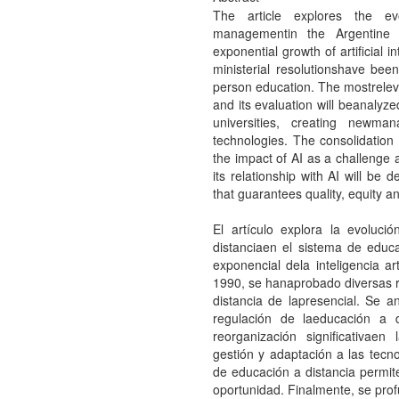
The article explores the ev
managementin the Argentine 
exponential growth of artificial i
ministerial resolutionshave been
person education. The mostreleva
and its evaluation will beanalyze
universities, creating newm
technologies. The consolidation 
the impact of AI as a challenge a
its relationship with AI will be 
that guarantees quality, equity a
El artículo explora la evoluci
distanciaen el sistema de educa
exponencial dela inteligencia ar
1990, se hanaprobado diversas re
distancia de lapresencial. Se a
regulación de laeducación a 
reorganización significativae
gestión y adaptación a las tecn
de educación a distancia permit
oportunidad. Finalmente, se prof