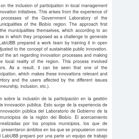
on the inclusion of participation in local management
novation initiatives. This arises from the experience of
n processes of the Government Laboratory of the
nicipalities of the Biobío region. The approach first
he municipalities themselves, which according to an
eas in which they proposed as a challenge to generate
LabUBB prepared a work team by training it in open
justed to the concept of sustainable public innovation.
 of the art regarding innovation processes and making
e local reality of the region. This process involved
ators. As a result, it can be seen that one of the
ticipation, which makes these innovations relevant and
itory and the users affected by the different issues
eurship, inclusion, etc.).
n sobre la inclusión de la participación en la gestión
 de innovación pública. Esto surge de la experiencia de
nnovación pública del Laboratorio de Gobierno de la
municipios de la región del Biobío. El acercamiento
realizadas por los propios municipios, los que de
o presentaron ámbitos en los que se propusieron como
El LabUBB preparó por una parte un equipo de trabajo