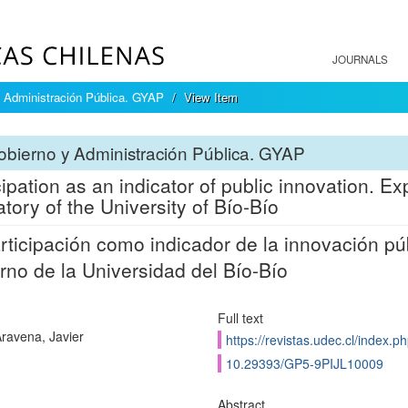
JOURNALS
 Administración Pública. GYAP
View Item
bierno y Administración Pública. GYAP
cipation as an indicator of public innovation. 
atory of the University of Bío-Bío
rticipación como indicador de la innovación púb
rno de la Universidad del Bío-Bío
Full text
ravena, Javier
https://revistas.udec.cl/index.p
10.29393/GP5-9PIJL10009
Abstract