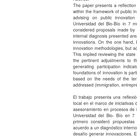
The paper presents a reflection 
within the framework of public in
advising on public innovatio
Universidad del Bio-Bío in 7 mu
considered proposals made by t
internal diagnosis presented ar
innovations. On the one hand, 
innovation methodologies, but ad
This implied reviewing the state
the pertinent adjustments to th
generating participation indic
foundations of innovation is par
based on the needs of the terr
addressed (immigration, entrepren
El trabajo presenta una reflexió
local en el marco de iniciativas
asesoramiento en procesos de i
Universidad del Bio- Bío en 7 
primero consideró propuestas 
acuerdo a un diagnóstico intern
desafío generar innovaciones. 