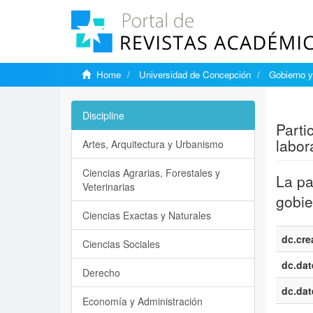
Home
Universidad de Concepción
Gobierno y
Show si
Discipline
Parti
labor
Artes, Arquitectura y Urbanismo
Ciencias Agrarias, Forestales y
La pa
Veterinarias
gobie
Ciencias Exactas y Naturales
dc.cre
Ciencias Sociales
dc.dat
Derecho
dc.dat
Economía y Administración