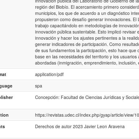
innovación pública del Laboratorio de Gobierno de la
región del Biobío. El acercamiento primero consideró
municipios, los que de acuerdo a un diagnóstico int
propusieron como desafío generar innovaciones. El
trabajo capacitándolo en metodologías de innovación
innovación pública sustentable. Esto implicó revisar 
innovación y hacer los ajustes pertinentes a la realid
generar indicadores de participación. Como resultad
de sus fundamentos la participación, esto hace que 
base en las necesidades del territorio y los usuarios
abordadas (inmigración, emprendimiento, inclusión, e
mat
application/pdf
nguage
spa
lisher
Concepción: Facultad de Ciencias Jurídicas y Socia
ation
https://revistas.udec.cl/index.php/gyap/article/view/
hts
Derechos de autor 2023 Javier Leon Aravena