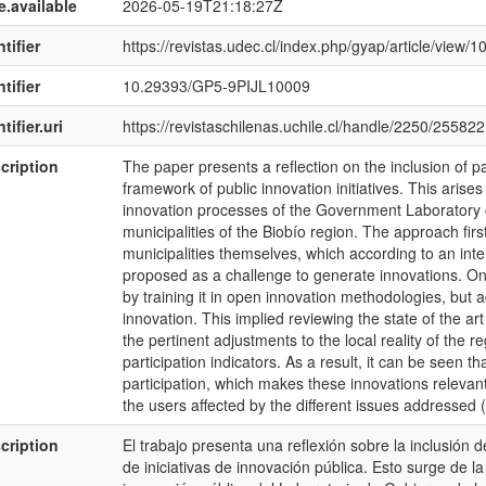
e.available
2026-05-19T21:18:27Z
tifier
https://revistas.udec.cl/index.php/gyap/article/view/1
tifier
10.29393/GP5-9PIJL10009
tifier.uri
https://revistaschilenas.uchile.cl/handle/2250/255822
cription
The paper presents a reflection on the inclusion of p
framework of public innovation initiatives. This arise
innovation processes of the Government Laboratory o
municipalities of the Biobío region. The approach fi
municipalities themselves, which according to an int
proposed as a challenge to generate innovations. 
by training it in open innovation methodologies, but a
innovation. This implied reviewing the state of the a
the pertinent adjustments to the local reality of the 
participation indicators. As a result, it can be seen th
participation, which makes these innovations relevan
the users affected by the different issues addressed (
cription
El trabajo presenta una reflexión sobre la inclusión d
de iniciativas de innovación pública. Esto surge de 