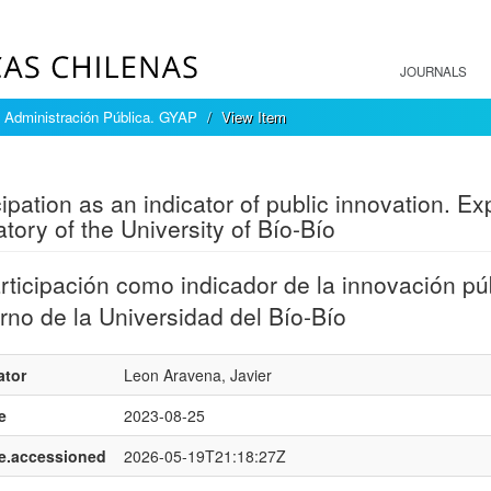
JOURNALS
 Administración Pública. GYAP
View Item
mple item record
cipation as an indicator of public innovation. 
atory of the University of Bío-Bío
rticipación como indicador de la innovación púb
rno de la Universidad del Bío-Bío
ator
Leon Aravena, Javier
e
2023-08-25
e.accessioned
2026-05-19T21:18:27Z