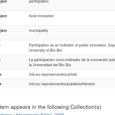
ject
participation
ject
local innovation
ject
municipality
e
Participation as an indicator of public innovation. Ex
University of Bío-Bío
e
La participación como indicador de la innovación púb
la Universidad del Bío-Bío
e
info:eu-repo/semantics/article
e
info:eu-repo/semantics/publishedVersion
item appears in the following Collection(s)
bierno y Administración Pública. GYAP