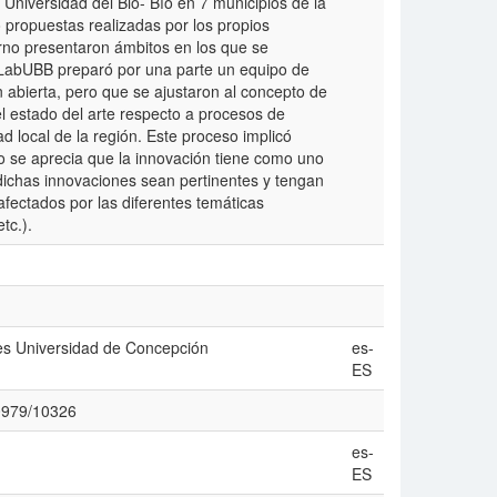
 Universidad del Bio- Bío en 7 municipios de la
 propuestas realizadas por los propios
erno presentaron ámbitos en los que se
 LabUBB preparó por una parte un equipo de
 abierta, pero que se ajustaron al concepto de
el estado del arte respecto a procesos de
ad local de la región. Este proceso implicó
o se aprecia que la innovación tiene como uno
dichas innovaciones sean pertinentes y tengan
 afectados por las diferentes temáticas
tc.).
les Universidad de Concepción
es-
ES
10979/10326
es-
ES