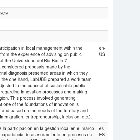
0979
articipation in local management within the
en-
s from the experience of advising on public
US
f the Universidad del Bio-Bío in 7
rst considered proposals made by the
ernal diagnosis presented areas in which they
On the one hand, LabUBB prepared a work team
djusted to the concept of sustainable public
rt regarding innovation processes and making
region. This process involved generating
at one of the foundations of innovation is
t and based on the needs of the territory and
immigration, entrepreneurship, inclusion, etc.).
e la participación en la gestión local en el marco
es-
la experiencia de asesoramiento en procesos de
ES