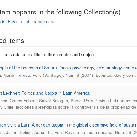
item appears in the following Collection(s)
lis: Revista Latinoamericana
mple item record
ed items
items related by title, author, creator and subject.
opia of the beaches of Saturn. (socio-psychology, epistemology and exc
.
i, María Teresa
Polis (Santiago); Núm. 8 (2004): Espiritualidad y com
t Lechner: Politics and Utopia in Latin America
.
cco, Carlos Fabián; Salvat Bologna, Pablo
Polis Revista Latinoameric
 y Chile: lecciones aprendidas sobre la controversia de la propiedad de l
n vivir: a Latin American utopia in the global discursive field of sustain
.
t, Julien; Beling, Adrián E.
Polis Revista Latinoamericana; Núm. 36 (2