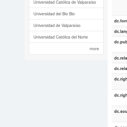
Universidad Católica de Valparaíso
Universidad del Bio Bio
dc.for
Universidad de Valparaíso
dc.la
Universidad Católica del Norte
dc.pub
more
dc.rel
dc.rel
dc.rig
dc.rig
dc.sou