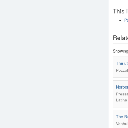
This 
Po
Show si
Relat
Showing 
The ut
Pozzol
Norber
Pressa
Latina
The Bue
Vanhuls