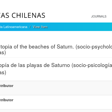
JOURNALS
sta Latinoamericana
View Item
mple item record
topia of the beaches of Saturn. (socio-psychol
as)
opía de las playas de Saturno (socio-psicologí
as)
tributor
tributor