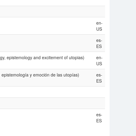
en-
US
es-
ES
ogy, epistemology and excitement of utopias)
en-
US
, epistemología y emoción de las utopías)
es-
ES
es-
ES