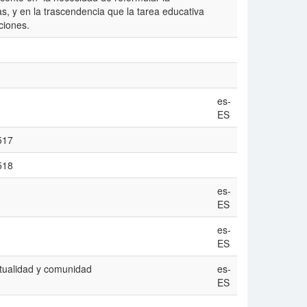
s, y en la trascendencia que la tarea educativa
ciones.
es-
ES
/517
/518
es-
ES
es-
ES
itualidad y comunidad
es-
ES