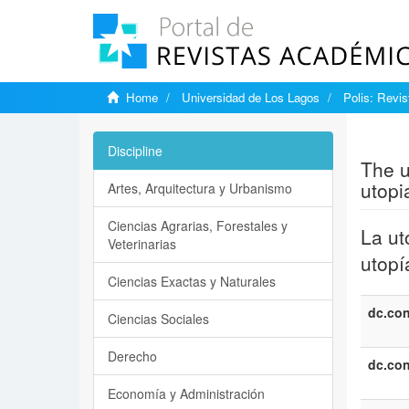
Home
Universidad de Los Lagos
Polis: Revi
Show si
Discipline
The u
utopi
Artes, Arquitectura y Urbanismo
Ciencias Agrarias, Forestales y
La ut
Veterinarias
utopí
Ciencias Exactas y Naturales
dc.con
Ciencias Sociales
Derecho
dc.con
Economía y Administración