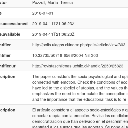
ator
Pozzoli, María Teresa
e
2018-07-01
e.accessioned
2019-04-11T21:06:23Z
e.available
2019-04-11T21:06:23Z
tifier
http://polis.ulagos.cl/index.php/polis/article/view/303
tifier
10.32735/S0718-6568/2004-N8-303
tifier.uri
http://revistaschilenas.uchile.cl/handle/2250/25823
cription
The paper considers the socio-psychological and epis
connected with emotion. Check the conditions of ec
have led to the disbelief of utopias, and the values th
emphasizes the need to reformulate the conception o
and the importance that the educational task is to r
cription
El artículo considera el aspecto socio-psicológico y 
conectar utopía con la emoción. Revisa las condici
democratización que han derivado en el descreimient
identidad a los sujetos que las adoptan. Se pone el 