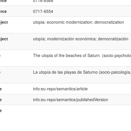
rce
0718-6568
rce
0717-6554
ject
utopia; economic modernization; democratization
ject
utopía; modernización económica; democratización
e
The utopia of the beaches of Saturn. (socio-psychol
e
La utopía de las playas de Saturno (socio-psicología
e
info:eu-repo/semantics/article
e
info:eu-repo/semantics/publishedVersion
e