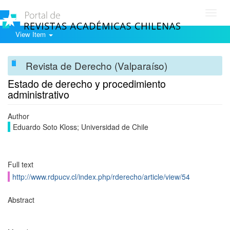
Toggl
navig
View Item
Revista de Derecho (Valparaíso)
Estado de derecho y procedimiento
administrativo
Author
Eduardo Soto Kloss; Universidad de Chile
Full text
http://www.rdpucv.cl/index.php/rderecho/article/view/54
Abstract