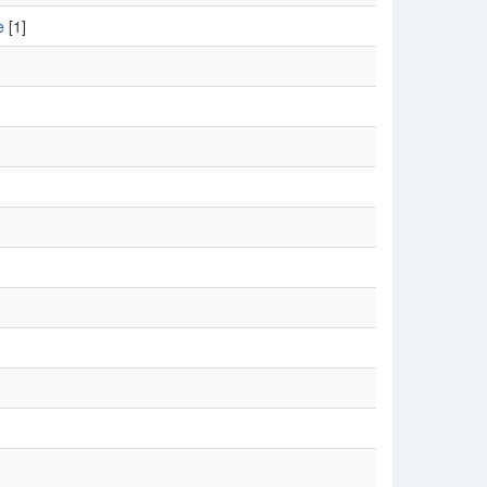
e
[1]