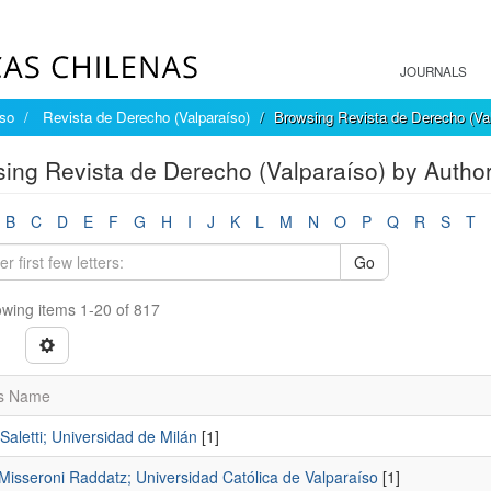
JOURNALS
íso
Revista de Derecho (Valparaíso)
Browsing Revista de Derecho (Val
ing Revista de Derecho (Valparaíso) by Autho
B
C
D
E
F
G
H
I
J
K
L
M
N
O
P
Q
R
S
T
Go
wing items 1-20 of 817
s Name
 Saletti; Universidad de Milán
[1]
Misseroni Raddatz; Universidad Católica de Valparaíso
[1]