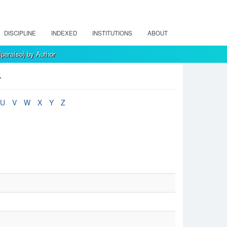
DISCIPLINE
INDEXED
INSTITUTIONS
ABOUT
paraíso) by Author
r
U
V
W
X
Y
Z