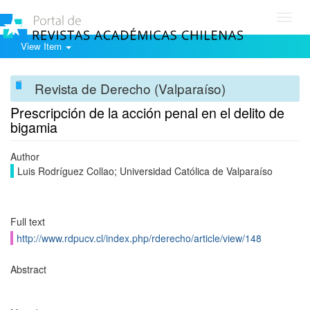
Toggl
navig
View Item
Revista de Derecho (Valparaíso)
Prescripción de la acción penal en el delito de
bigamia
Author
Luis Rodríguez Collao; Universidad Católica de Valparaíso
Full text
http://www.rdpucv.cl/index.php/rderecho/article/view/148
Abstract