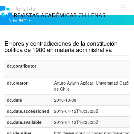
Toggl
navig
View Item
Show simple item record
Errores y contradicciones de la constitución
política de 1980 en materia administrativa
dc.contributor
dc.creator
Arturo Aylwin Azócar; Universidad Católic
de Chile
dc.date
2010-10-08
dc.date.accessioned
2019-04-12T16:35:23Z
dc.date.available
2019-04-12T16:35:23Z
dc.identifier
http://www.rdpucv.cl/index.php/rderecho/ar