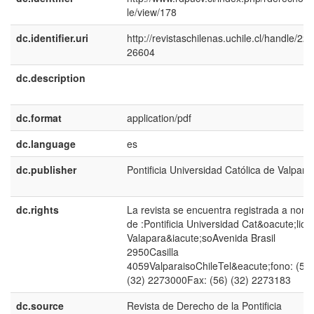
le/view/178
dc.identifier.uri
http://revistaschilenas.uchile.cl/handle/225
26604
dc.description
dc.format
application/pdf
dc.language
es
dc.publisher
Pontificia Universidad Católica de Valpara
dc.rights
La revista se encuentra registrada a nom
de :Pontificia Universidad Cat&oacute;lica
Valapara&iacute;soAvenida Brasil
2950Casilla
4059ValparaisoChileTel&eacute;fono: (56)
(32) 2273000Fax: (56) (32) 2273183
dc.source
Revista de Derecho de la Pontificia