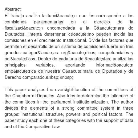
Abstract
El trabajo analiza la funci&oacute;n que les corresponde a las
comisiones parlamentarias en el ejercicio de la
fiscalizaci&oacute;n encomendada a la C&aacute;mara de
Diputados. Intenta determinar c&oacute;mo pueden incidir las
comisiones en el crecimiento institucional. Divide los factores que
permiten el desarrollo de un sistema de comisiones fuerte en tres
grandes categor&iacute;as: org&aacute;nicos, competenciales y
pol&iacute;ticos. Dentro de cada una de &eacute;stas, analiza las
principales variables, aportando informaci&oacute;n
emp&iacute;rica de nuestra C&aacute;mara de Diputados y de
Derecho comparado.&nbsp;&nbsp;
This paper analyzes the oversight function of the committees of
the Chamber of Deputies. Also tries to determine the influence of
the committees in the parliament institutionalization. The author
divides the elements of a strong committee system in three
groups: institutional structure, powers and political factors. The
paper study each one of these categories with the support of data
and of the Comparative Law.