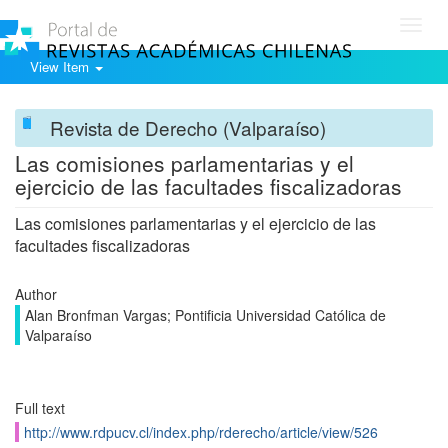
Toggl
navig
View Item
Revista de Derecho (Valparaíso)
Las comisiones parlamentarias y el
ejercicio de las facultades fiscalizadoras
Las comisiones parlamentarias y el ejercicio de las
facultades fiscalizadoras
Author
Alan Bronfman Vargas; Pontificia Universidad Católica de
Valparaíso
Full text
http://www.rdpucv.cl/index.php/rderecho/article/view/526