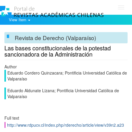
Toggl
navig
View Item
Revista de Derecho (Valparaíso)
Las bases constitucionales de la potestad
sancionadora de la Administración
Author
Eduardo Cordero Quinzacara; Pontificia Universidad Católica de
Valparaíso
Eduardo Aldunate Lizana; Pontificia Universidad Católica de
Valparaíso
Full text
http://www.rdpucv.cl/index.php/rderecho/article/view/v39n2.a23