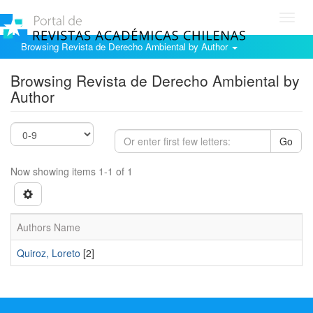
Toggl
navig
Browsing Revista de Derecho Ambiental by Author
Browsing Revista de Derecho Ambiental by
Author
Go
Now showing items 1-1 of 1
Authors Name
Quiroz, Loreto
[2]