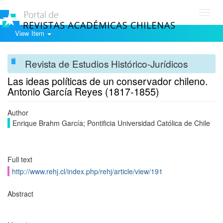
Toggl
navig
View Item
Revista de Estudios Histórico-Jurídicos
Las ideas políticas de un conservador chileno.
Antonio García Reyes (1817-1855)
Author
Enrique Brahm García; Pontificia Universidad Católica de Chile
Full text
http://www.rehj.cl/index.php/rehj/article/view/191
Abstract