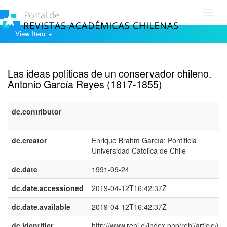
Toggl
navig
View Item
Show simple item record
Las ideas políticas de un conservador chileno.
Antonio García Reyes (1817-1855)
dc.contributor
dc.creator
Enrique Brahm García; Pontificia
Universidad Católica de Chile
dc.date
1991-09-24
dc.date.accessioned
2019-04-12T16:42:37Z
dc.date.available
2019-04-12T16:42:37Z
dc.identifier
http://www.rehj.cl/index.php/rehj/article/vi