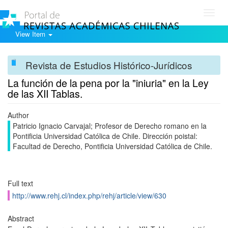
Toggl
navig
View Item
Revista de Estudios Histórico-Jurídicos
La función de la pena por la "iniuria" en la Ley
de las XII Tablas.
Author
Patricio Ignacio Carvajal; Profesor de Derecho romano en la
Pontificia Universidad Católica de Chile. Dirección poistal:
Facultad de Derecho, Pontificia Universidad Católica de Chile.
Full text
http://www.rehj.cl/index.php/rehj/article/view/630
Abstract