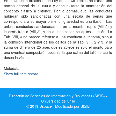
En el Derecho arcaico de la Ley de las XII Tablas no existió una
noción general de la iniuria y debe evitarse la anticipación del
concepto clásico a entonce. Por lo demás, que las conductas
hubieran sido sancionadas con una escala de penas que
correspondía a su mayor o menor gravedad es una ilusión. Las
únicas conductas sancionadas fueron la membri ruptio (VIII,2) y
la ossis fractio (VIII,3), y en ambos casos se aplicó el talión. La
Tab. VIII, 4 no parece referirse a una conducta autónoma, sino a
la comisión intencional de los delitos de la Tab. VIII, 2 y 3, y la
suma de dinero de 25 ases que establece es sólo el monto para
una eventual composición pecuniaria que exima del talión si así lo
desea la víctima.
Metadata
Show full item record
Dirección de Servicios de Información y Bibliotecas (SISIB) -
Universidad de Chile
© 2019 Dspace - Modificado por SISIB