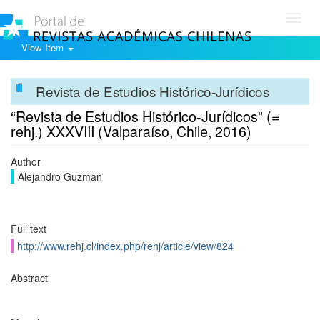
Toggl
navig
View Item
Revista de Estudios Histórico-Jurídicos
“Revista de Estudios Histórico-Jurídicos” (=
rehj.) XXXVIII (Valparaíso, Chile, 2016)
Author
Alejandro Guzman
Full text
http://www.rehj.cl/index.php/rehj/article/view/824
Abstract