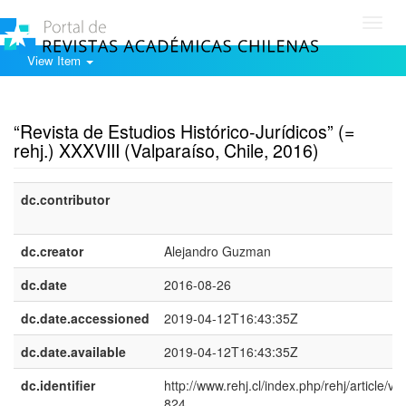
Toggl
navig
View Item
Show simple item record
“Revista de Estudios Histórico-Jurídicos” (=
rehj.) XXXVIII (Valparaíso, Chile, 2016)
dc.contributor
dc.creator
Alejandro Guzman
dc.date
2016-08-26
dc.date.accessioned
2019-04-12T16:43:35Z
dc.date.available
2019-04-12T16:43:35Z
dc.identifier
http://www.rehj.cl/index.php/rehj/article/vi
824