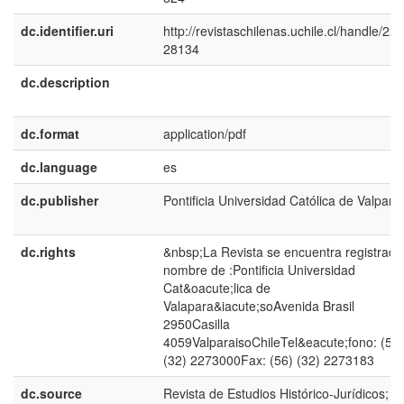
dc.identifier.uri
http://revistaschilenas.uchile.cl/handle/225
28134
dc.description
dc.format
application/pdf
dc.language
es
dc.publisher
Pontificia Universidad Católica de Valpara
dc.rights
&nbsp;La Revista se encuentra registrada
nombre de :Pontificia Universidad
Cat&oacute;lica de
Valapara&iacute;soAvenida Brasil
2950Casilla
4059ValparaisoChileTel&eacute;fono: (56)
(32) 2273000Fax: (56) (32) 2273183
dc.source
Revista de Estudios Histórico-Jurídicos; N