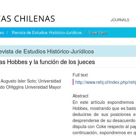
JOURNALS
íso
Revista de Estudios Histórico-Jurídicos
View Item
vista de Estudios Histórico-Jurídicos
s Hobbes y la función de los jueces
Full text
 Augusto Isler Soto; Universidad
http://www.rehj.cl/index.php/rehj
do OHiggins Universidad Mayor
Abstract
En este artículo expondremos 
Hobbes, mostrando que es bastan
deducirse de sus posiciones en
desprenderse de su desacuerdo 
disputa con Coke respecto al pape
continuación, expondremos en qué