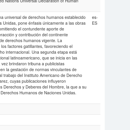
ted Nations Universal Declaration of Human
ema universal de derechos humanos establecido
es-
 Unidas, pone énfasis únicamente a las obras
ES
omitiendo el contundente aporte de
teracción y contribución del continente
l de derechos humanos vigente. La
os factores gatillantes, favoreciendo el
echo internacional. Una segunda etapa está
onal latinoamericano, que se inicia en las
vez brindaron tribuna a publicistas
 en la gestación de normas vinculantes de
l trabajo del Instituto Americano de Derecho
arez, cuyas publicaciones influyeron
os Derechos y Deberes del Hombre, la que a su
 de Derechos Humanos de Naciones Unidas.