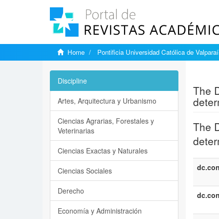
Home
Pontificia Universidad Católica de Valpara
Show si
Discipline
The D
deter
Artes, Arquitectura y Urbanismo
Ciencias Agrarias, Forestales y
The D
Veterinarias
deter
Ciencias Exactas y Naturales
dc.con
Ciencias Sociales
Derecho
dc.con
Economía y Administración