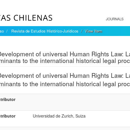
JOURNALS
íso
Revista de Estudios Histórico-Jurídicos
View Item
mple item record
evelopment of universal Human Rights Law: La
minants to the international historical legal pro
evelopment of universal Human Rights Law: La
minants to the international historical legal pro
tributor
tributor
Universidad de Zurich, Suiza