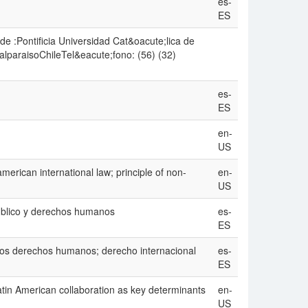
es-
ES
e :Pontificia Universidad Cat&oacute;lica de
lparaisoChileTel&eacute;fono: (56) (32)
)
es-
ES
en-
US
american international law; principle of non-
en-
US
úblico y derechos humanos
es-
ES
 los derechos humanos; derecho internacional
es-
ES
in American collaboration as key determinants
en-
US