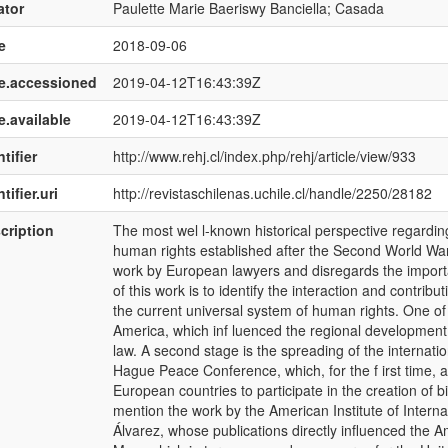
ator
Paulette Marie Baeriswy Banciella; Casada
e
2018-09-06
e.accessioned
2019-04-12T16:43:39Z
e.available
2019-04-12T16:43:39Z
tifier
http://www.rehj.cl/index.php/rehj/article/view/933
tifier.uri
http://revistaschilenas.uchile.cl/handle/2250/28182
cription
The most wel l-known historical perspective regarding
human rights established after the Second World War
work by European lawyers and disregards the importa
of this work is to identify the interaction and contr
the current universal system of human rights. One of
America, which inf luenced the regional development o
law. A second stage is the spreading of the internat
Hague Peace Conference, which, for the f irst time, al
European countries to participate in the creation of bi
mention the work by the American Institute of Intern
Álvarez, whose publications directly influenced the A