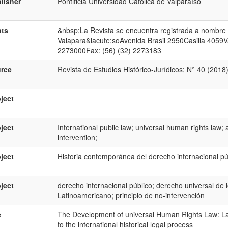
lisher
Pontificia Universidad Católica de Valparaíso
hts
&nbsp;La Revista se encuentra registrada a nombre d
Valapara&iacute;soAvenida Brasil 2950Casilla 4059Va
2273000Fax: (56) (32) 2273183
rce
Revista de Estudios Histórico-Jurídicos; N° 40 (2018
ject
ject
International public law; universal human rights law; 
intervention;
ject
Historia contemporánea del derecho internacional p
ject
derecho internacional público; derecho universal de
Latinoamericano; principio de no-intervención
e
The Development of universal Human Rights Law: Lat
to the international historical legal process