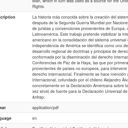
Man, which in turn was used as a source for the Uni
Rights.
cription
La historia más conocida sobre la creación del sist
después de la Segunda Guerra Mundial por Naciones
de juristas y convenciones provenientes de Europa, 
Latinoamérica. Este trabajo pretende visibilizar la in
americano en la consolidación del sistema universa
independencia de América se identifica como uno de l
desarrollo regional de doctrinas y principios de der
conformada por la diseminación del derecho internaci
Conferencias de Paz de la Haya, las que por primera 
provenientes de países no europeos, para intervenir
derecho internacional. Finalmente se hace mención a
Internacional, cofundado por el chileno Alejandro Álv
concretamente en la Declaración Americana sobre l
vez sirvió de fuente para la Declaración Universal
&nbsp;
mat
application/pdf
nguage
en