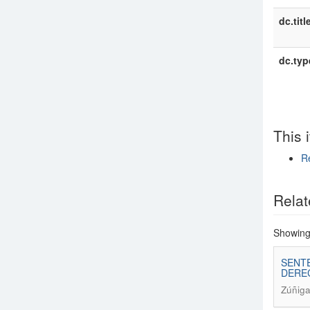
dc.titl
dc.typ
This 
Re
Show si
Relat
Showing 
SENTE
DEREC
Zúñiga