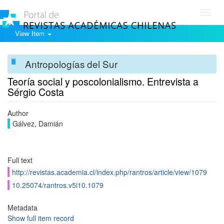
Toggl
navig
View Item
Antropologías del Sur
Teoría social y poscolonialismo. Entrevista a
Sérgio Costa
Author
Gálvez, Damián
Full text
http://revistas.academia.cl/index.php/rantros/article/view/1079
10.25074/rantros.v5i10.1079
Metadata
Show full item record