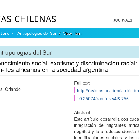
JOURNALS
tiano
Antropologías del Sur
View Item
tropologías del Sur
ocimiento social, exotismo y discriminación racial:
- tes africanos en la sociedad argentina
Full text
s, Orlando
http://revistas.academia.cl/inde
10.25074/rantros.v4i8.756
Abstract
Este artículo desarrolla dos cue
integración de migrantes afri
negritud y la afrodescendencia h
identificaciones sociales; y las