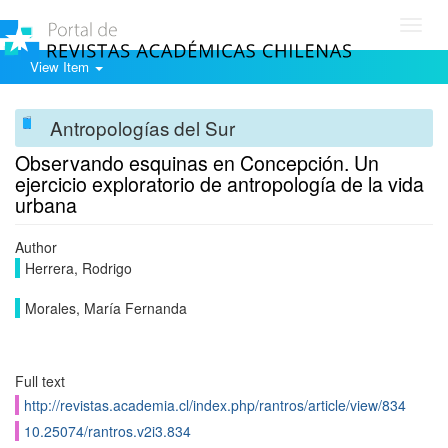
Toggl
navig
View Item
Antropologías del Sur
Observando esquinas en Concepción. Un
ejercicio exploratorio de antropología de la vida
urbana
Author
Herrera, Rodrigo
Morales, María Fernanda
Full text
http://revistas.academia.cl/index.php/rantros/article/view/834
10.25074/rantros.v2i3.834