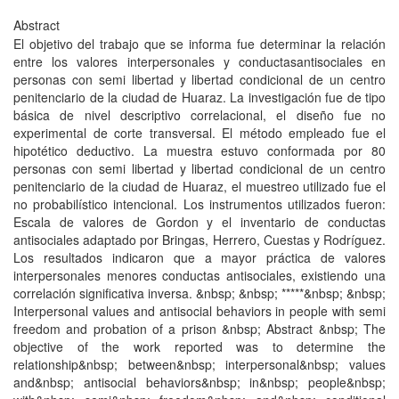
Abstract
El objetivo del trabajo que se informa fue determinar la relación
entre los valores interpersonales y conductasantisociales en
personas con semi libertad y libertad condicional de un centro
penitenciario de la ciudad de Huaraz. La investigación fue de tipo
básica de nivel descriptivo correlacional, el diseño fue no
experimental de corte transversal. El método empleado fue el
hipotético deductivo. La muestra estuvo conformada por 80
personas con semi libertad y libertad condicional de un centro
penitenciario de la ciudad de Huaraz, el muestreo utilizado fue el
no probabilístico intencional. Los instrumentos utilizados fueron:
Escala de valores de Gordon y el inventario de conductas
antisociales adaptado por Bringas, Herrero, Cuestas y Rodríguez.
Los resultados indicaron que a mayor práctica de valores
interpersonales menores conductas antisociales, existiendo una
correlación significativa inversa. &nbsp; &nbsp; *****&nbsp; &nbsp;
Interpersonal values and antisocial behaviors in people with semi
freedom and probation of a prison &nbsp; Abstract &nbsp; The
objective of the work reported was to determine the
relationship&nbsp; between&nbsp; interpersonal&nbsp; values
and&nbsp; antisocial behaviors&nbsp; in&nbsp; people&nbsp;