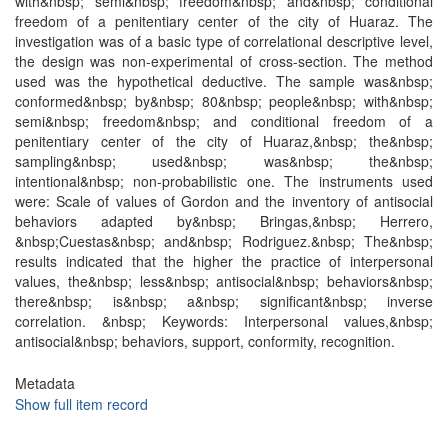
with&nbsp; semi&nbsp; freedom&nbsp; and&nbsp; conditional
freedom of a penitentiary center of the city of Huaraz. The
investigation was of a basic type of correlational descriptive level,
the design was non-experimental of cross-section. The method
used was the hypothetical deductive. The sample was&nbsp;
conformed&nbsp; by&nbsp; 80&nbsp; people&nbsp; with&nbsp;
semi&nbsp; freedom&nbsp; and conditional freedom of a
penitentiary center of the city of Huaraz,&nbsp; the&nbsp;
sampling&nbsp; used&nbsp; was&nbsp; the&nbsp;
intentional&nbsp; non-probabilistic one. The instruments used
were: Scale of values of Gordon and the inventory of antisocial
behaviors adapted by&nbsp; Bringas,&nbsp; Herrero,
&nbsp;Cuestas&nbsp; and&nbsp; Rodriguez.&nbsp; The&nbsp;
results indicated that the higher the practice of interpersonal
values, the&nbsp; less&nbsp; antisocial&nbsp; behaviors&nbsp;
there&nbsp; is&nbsp; a&nbsp; significant&nbsp; inverse
correlation. &nbsp; Keywords: Interpersonal values,&nbsp;
antisocial&nbsp; behaviors, support, conformity, recognition.
Metadata
Show full item record