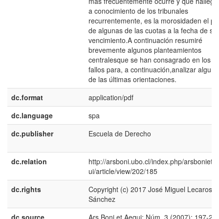
más frecuentemente ocurre y que halleg
a conocimiento de los tribunales
recurrentemente, es la morosidaden el p
de algunas de las cuotas a la fecha de su
vencimiento.A continuación resumiré
brevemente algunos planteamientos
centralesque se han consagrado en los
fallos para, a continuación,analizar algun
de las últimas orientaciones.
dc.format
application/pdf
dc.language
spa
dc.publisher
Escuela de Derecho
dc.relation
http://arsboni.ubo.cl/index.php/arsbonieta
ui/article/view/202/185
dc.rights
Copyright (c) 2017 José Miguel Lecaros
Sánchez
dc.source
Ars Boni et Aequi; Núm. 3 (2007); 197-21