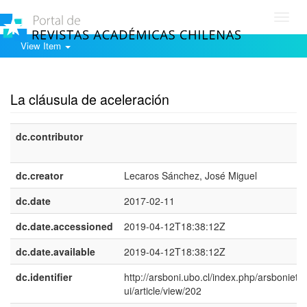
Toggl
navig
View Item
Show simple item record
La cláusula de aceleración
dc.contributor
dc.creator
Lecaros Sánchez, José Miguel
dc.date
2017-02-11
dc.date.accessioned
2019-04-12T18:38:12Z
dc.date.available
2019-04-12T18:38:12Z
dc.identifier
http://arsboni.ubo.cl/index.php/arsbonieta
ui/article/view/202