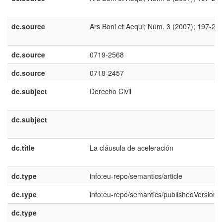
dc.source
Ars Boni et Aequi; Núm. 3 (2007); 197-21
dc.source
0719-2568
dc.source
0718-2457
dc.subject
Derecho Civil
dc.subject
dc.title
La cláusula de aceleración
dc.type
info:eu-repo/semantics/article
dc.type
info:eu-repo/semantics/publishedVersion
dc.type