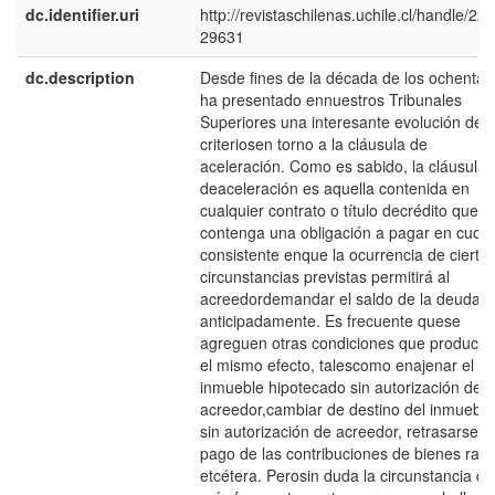
dc.identifier.uri
http://revistaschilenas.uchile.cl/handle/225
29631
dc.description
Desde fines de la década de los ochenta 
ha presentado ennuestros Tribunales
Superiores una interesante evolución de
criteriosen torno a la cláusula de
aceleración. Como es sabido, la cláusula
deaceleración es aquella contenida en
cualquier contrato o título decrédito que
contenga una obligación a pagar en cuota
consistente enque la ocurrencia de cierta
circunstancias previstas permitirá al
acreedordemandar el saldo de la deuda
anticipadamente. Es frecuente quese
agreguen otras condiciones que producirí
el mismo efecto, talescomo enajenar el
inmueble hipotecado sin autorización del
acreedor,cambiar de destino del inmueble
sin autorización de acreedor, retrasarseen
pago de las contribuciones de bienes raíc
etcétera. Perosin duda la circunstancia q