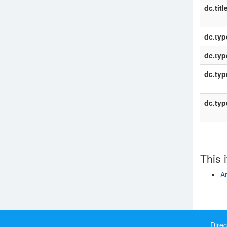
dc.titl
dc.typ
dc.typ
dc.typ
dc.typ
This 
Ar
Show si
Direc