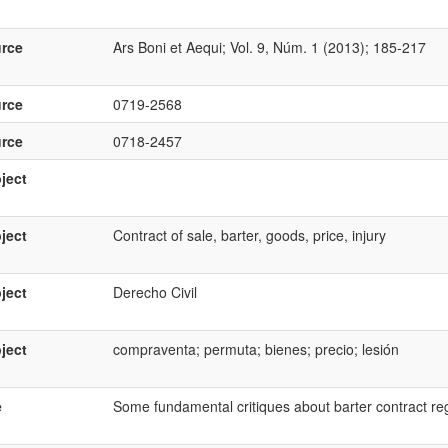
rce
Ars Boni et Aequi; Vol. 9, Núm. 1 (2013); 185-217
rce
0719-2568
rce
0718-2457
ject
ject
Contract of sale, barter, goods, price, injury
ject
Derecho Civil
ject
compraventa; permuta; bienes; precio; lesión
e
Some fundamental critiques about barter contract regu