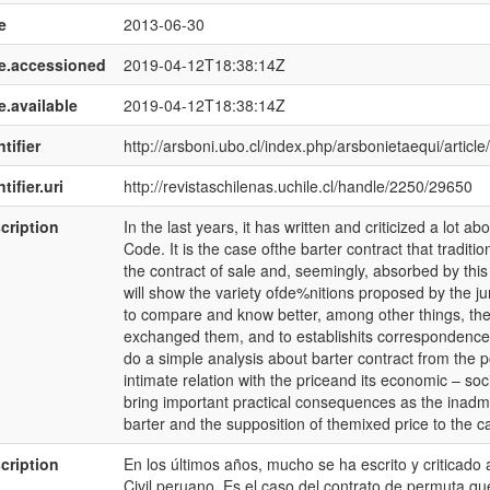
e
2013-06-30
e.accessioned
2019-04-12T18:38:14Z
e.available
2019-04-12T18:38:14Z
tifier
http://arsboni.ubo.cl/index.php/arsbonietaequi/article
tifier.uri
http://revistaschilenas.uchile.cl/handle/2250/29650
cription
In the last years, it has written and criticized a lot a
Code. It is the case ofthe barter contract that tradi
the contract of sale and, seemingly, absorbed by thi
will show the variety ofde%nitions proposed by the juri
to compare and know better, among other things, th
exchanged them, and to establishits correspondence w
do a simple analysis about barter contract from the po
intimate relation with the priceand its economic – soci
bring important practical consequences as the inadmiss
barter and the supposition of themixed price to the ca
cription
En los últimos años, mucho se ha escrito y criticado a
Civil peruano. Es el caso del contrato de permuta q