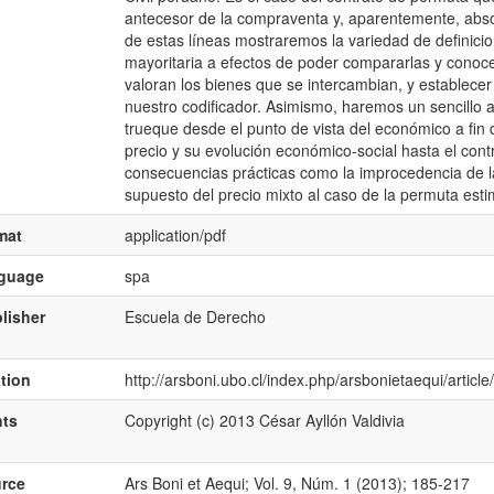
antecesor de la compraventa y, aparentemente, absor
de estas líneas mostraremos la variedad de definicio
mayoritaria a efectos de poder compararlas y conoce
valoran los bienes que se intercambian, y establece
nuestro codificador. Asimismo, haremos un sencillo a
trueque desde el punto de vista del económico a fin
precio y su evolución económico-social hasta el cont
consecuencias prácticas como la improcedencia de la
supuesto del precio mixto al caso de la permuta esti
mat
application/pdf
nguage
spa
lisher
Escuela de Derecho
ation
http://arsboni.ubo.cl/index.php/arsbonietaequi/article
hts
Copyright (c) 2013 César Ayllón Valdivia
rce
Ars Boni et Aequi; Vol. 9, Núm. 1 (2013); 185-217