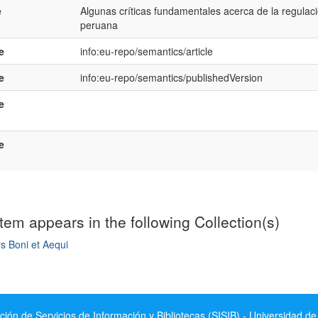
e
Algunas críticas fundamentales acerca de la regulaci
peruana
e
info:eu-repo/semantics/article
e
info:eu-repo/semantics/publishedVersion
e
e
item appears in the following Collection(s)
s Boni et Aequi
mple item record
ción de Servicios de Información y Bibliotecas (SISIB) - Universidad de