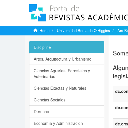
Home
Universidad Bernardo O’Higgins
Ars Bo
Show si
Discipline
Some 
Artes, Arquitectura y Urbanismo
Algun
Ciencias Agrarias, Forestales y
legis
Veterinarias
Ciencias Exactas y Naturales
dc.con
Ciencias Sociales
dc.con
Derecho
Economía y Administración
dc.cre