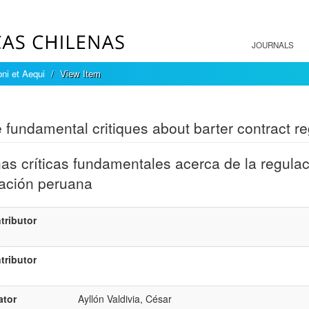
JOURNALS
ni et Aequi
View Item
mple item record
fundamental critiques about barter contract reg
as críticas fundamentales acerca de la regulac
lación peruana
tributor
tributor
ator
Ayllón Valdivia, César