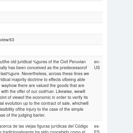
/view/63
boutthe old juridical %gures of the Civil Peruvian
en-
tionally has been conceived as the predecessorof
US
s last%gure. Nevertheless, across these lines we
dical majority doctrine to effects ofbeing able
e wayhow there are valued the goods that are
ith the offer of our codi%er. Likewise, wewill
int of viewof the economic in order to verify its
al evolution up to the contract of sale, whichwill
ibility ofthe injury to the case of the simple
se of the judging barter.
cerca de las viejas figuras jurídicas del Código
es-
ue tradicionalmente ha sido concebido como el
ES